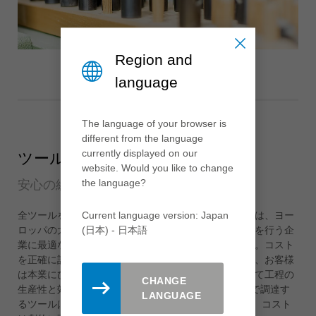
Region and
language
The language of your browser is
different from the language
currently displayed on our
ツール管理「コンプリートケア」
website. Would you like to change
the language?
安心の総合パッケージ
Current language version: Japan
全ツールを単独ソースから供給するコンプリートケアは、ヨー
(日本) - 日本語
ロッパの大企業ではよく使われるシステムで大量生産を行う企
業に最適な方法です。請求は取り決めた生産量ベース。コスト
を正確に計算し、調整できる安心の総合パッケージで、お客様
は本業にひたすら集中し、ライツは専門知識を駆使して工程の
CHANGE
生産性と効率を高めます。現に、総コストの1％未満で調達す
LANGUAGE
るツールはCパーツですが、ツールに不足が出た場合、コスト