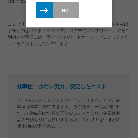
は劇的に高くなってしまいます。
NO
コンプリートケアは短期的な事業ではなく、相互利益を生み出
す長期的なパートナーシップ。 世界中でコンプリートケアをご
利用のお客様には、ライツとのパートナーシップによってメリ
ットをご活用いただいています。
効率性 – 少ない労力、安定したコスト
ツールロジスティクスをライツに一任することで、お
客様は本業に集中できます。その結果、一定期間にわ
たって継続的かつ算出可能なコストとなり、各最終製
品の見積もりにも作用するため、これ以上ないほどの
費用効果が得られます。