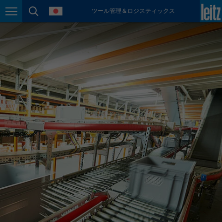
language
ツール管理＆ロジスティックス
México
Page navigation
page search
español
Nederland
nederlands
Österreich
deutsch
Polska
polski
Portugal
português
România
Română
Schweiz
deutsch
français