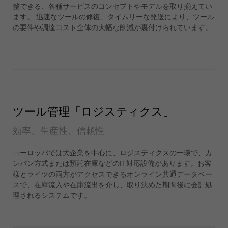
整できる、各種サービスのコンセプトやモデルを取り揃えてい
ประเทศไทย
ます。 迅速なツールの修復、タイムリーな発送により、ツール
ไทย
の要件や調達コスト全体の大幅な削減が裏付けられています。
Україна
yкраїнська
ツール管理「ロジスティクス」
効率、生産性、信頼性
ヨーロッパでは大企業を中心に、ロジスティクスの一環で、カ
ンバン方式または預託在庫などのIT対応設備があります。お客
様とライツの両方がアクセスできるオンライン共通データベー
スで、在庫流入や在庫流出を介し、取り決めた期間後に会計処
理されるシステムです。