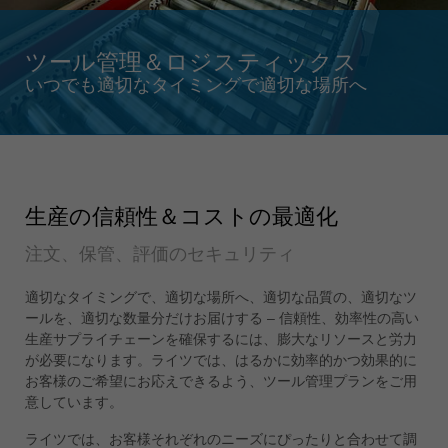
Singapore
english
ツール管理＆ロジスティックス
Slovenija
いつでも適切なタイミングで適切な場所へ
slovenski
Suomi
english
Taiwan
english
生産の信頼性＆コストの最適化
Türkiye
注文、保管、評価のセキュリティ
türkçe
適切なタイミングで、適切な場所へ、適切な品質の、適切なツ
USA
ールを、適切な数量分だけお届けする – 信頼性、効率性の高い
english
生産サプライチェーンを確保するには、膨大なリソースと労力
Việt Nam
が必要になります。ライツでは、はるかに効率的かつ効果的に
tiếng việt
お客様のご希望にお応えできるよう、ツール管理プランをご用
意しています。
中国
ライツでは、お客様それぞれのニーズにぴったりと合わせて調
中文