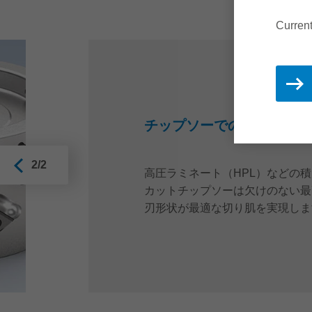
Curren
チップソーでの切断
2/2
高圧ラミネート（HPL）などの
カットチップソーは欠けのない最
刃形状が最適な切り肌を実現しま