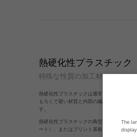
熱硬化性プラスチック
特殊な性質の加工材
熱硬化性プラスチックは通常もろくて硬い
もろくて硬い材質と内部の繊維による抵抗の
す。
熱硬化性プラスチックの典型的な例として、
The lan
ート）、またはプリント基板（PCB）など
display