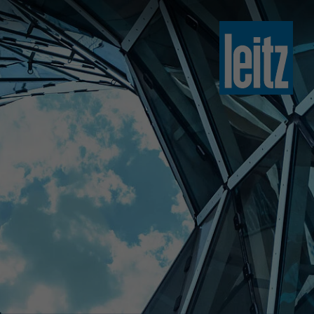
slovenski
english
english
türkçe
english
tiếng việt
中文
ไทย
yкраїнська