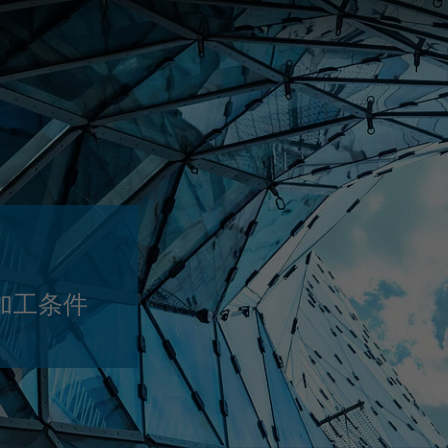
Slovenija
español
Suomi
français
Taiwan
english
Türkiye
italiano
USA
english
Việt Nam
日本語
中国
english
ประเทศไทย
magyar
加工条件
Україна
english
español