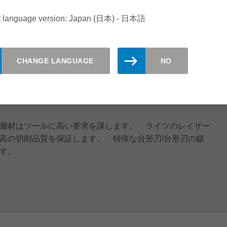
t language version: Japan (日本) - 日本語
CHANGE LANGUAGE
NO
積層材はツールに高い要求を課します。 ライツのレイザー
高の切削品質を保証します。 特殊な台形刃/台形刃の鋸
す。