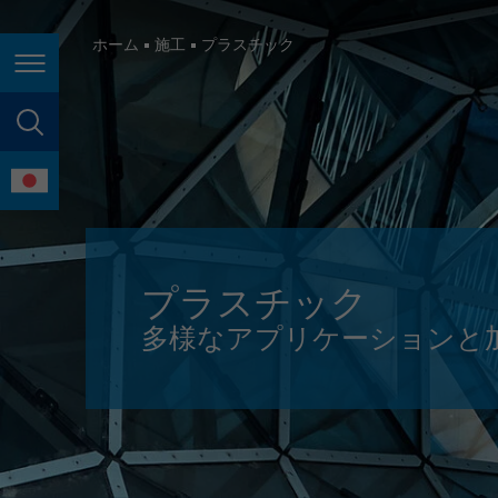
España
France
ホーム
施工
プラスチック
Page navigation
Great Britain
Italia
page search
India
language
Japan (日本)
Lietuva
プラスチック
Magyarország
多様なアプリケーションと
Malaysia
México