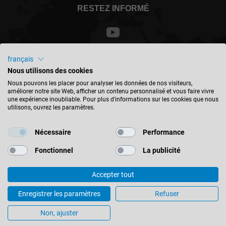
RESTEZ INFORMÉ
français
France - français
Nous utilisons des cookies
Nous pouvons les placer pour analyser les données de nos visiteurs,
améliorer notre site Web, afficher un contenu personnalisé et vous faire vivre
TROUVER UN EMPLACEMENT
une expérience inoubliable. Pour plus d'informations sur les cookies que nous
utilisons, ouvrez les paramètres.
Nécessaire
Performance
Fonctionnel
La publicité
© 2026 Leitz GmbH & Co. KG
Mentions Légales
Contact
Protection des données
Accepter tout
Se concentrer sur les zones périphériques - Rapport d'utilisateur de
l'industrie du meuble
Enregistrer les paramètres
Refuser
Paramètres des cookies
Non, ajuster