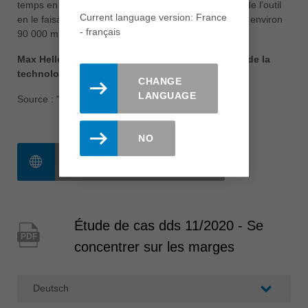
temps en temps, nous faisons un ajustement rapide de l'outil
Current language version: France
en le faisant affûter et réviser par Leitz Service après environ
- français
90 000 m de durée de vie".
Max Heller, Directeur Général de la production et de la
technologie
CHANGE
LANGUAGE
Source : "dds" (Ausgabe 11/2020)
NO
WWW.DDS-ONLINE.DE
Étude de cas dds 11/2020 - Se
PDF
concentrer sur les marges