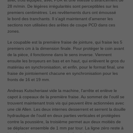
中文
28 m/min. De légères irrégularités sont perceptibles sur les
premiers centimètres. Les revêtements durs ont émoussé
ประเทศไทย
le bord des tranchants. Il s'agit maintenant d'amener les
ไทย
sections non utilisées des arêtes de coupe PCD dans ces
Україна
zones.
yкраїнська
Le coupable est la première fraise de jointure, qui fraise les 5
premiers cm à la dimension finale. Pour protéger le coin avant
de la pièce, il fonctionne dans le sens inverse. Viennent
ensuite les broyeurs en bas et en haut, qui enlèvent le gros du
matériau en synchronisation, et enfin, pour le format final, une
fraise de jointoiement chacune en synchronisation pour les
fronts de 16 et 19 mm.
Andreas Kutscheriawi vide la machine, l'arrête et enlève le
capot à copeaux de la première fraise. Au sommet de l'outil se
trouvent maintenant trois vis qui peuvent être actionnées avec
une clé Allen. Les deux internes desserrent et serrent la douille
hydraulique de l'outil en deux parties verticales et protégées
contre la poussière, la troisième permet aux deux moitiés de
se déplacer ensemble de 1 mm par tour. La ligne zéro reste à