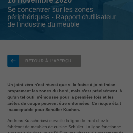
Singapore
Se concentrer sur les zones
english
périphériques - Rapport d'utilisateur
de l'industrie du meuble
Slovenija
slovenski
Suomi
english
Taiwan
RETOUR À L'APERÇU
english
Türkiye
türkçe
Un joint zéro n'est réussi que si la fraise à joint fraise
proprement les zones du bord, mais c'est précisément là
USA
qu'un tel outil s'émousse pour la première fois et les
english
arêtes de coupe peuvent être enfoncées. Ce risque était
inacceptable pour Schüller Küchen.
Việt Nam
tiếng việt
Andreas Kutscheriawi surveille la ligne de front chez le
fabricant de meubles de cuisine Schüller. La ligne fonctionne
中国
avec trois équipes, avec PUR et une vitesse d'avancement de