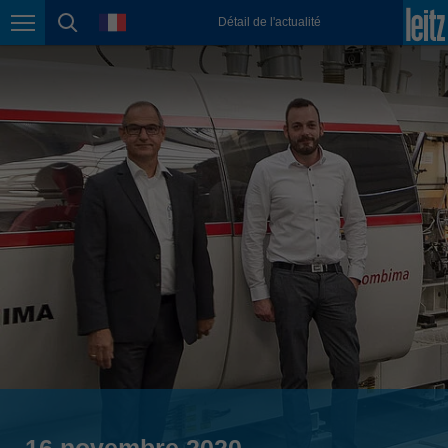
english
language
Détail de l'actualité
Page navigation
page search
México
español
Nederland
nederlands
Österreich
deutsch
Polska
polski
Portugal
português
România
Română
Schweiz
deutsch
français
16 novembre 2020