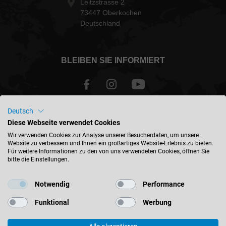
Leitzstrasse 2
73447 Oberkochen
Deutschland
BLEIBEN SIE INFORMIERT
Deutsch
International - deutsch
Diese Webseite verwendet Cookies
Wir verwenden Cookies zur Analyse unserer Besucherdaten, um unsere
Website zu verbessern und Ihnen ein großartiges Website-Erlebnis zu bieten.
STANDORT FINDEN
Für weitere Informationen zu den von uns verwendeten Cookies, öffnen Sie
bitte die Einstellungen.
Notwendig
Performance
Funktional
Werbung
© 2026 Leitz GmbH & Co. KG
Impressum
Kontakt
Datenschutz
AGB