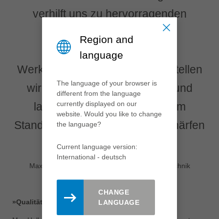
verhilft uns zu hervorragenden
Nullfugen,
Region and
und zwar ohne ständige
language
Werkzeugwechsel. Ab und zu stellen
The language of your browser is
wir das Werkzeug kurz nach und
different from the language
currently displayed on our
lassen es nach rund 90 000 m
website. Would you like to change
Standweg vom Leitz-Service schärfen
the language?
und überholen.«
Current language version:
International - deutsch
Max Heller, Geschäftsführer Produktion und Technik
CHANGE
»Qualität und Effizienz im Einklang«
LANGUAGE