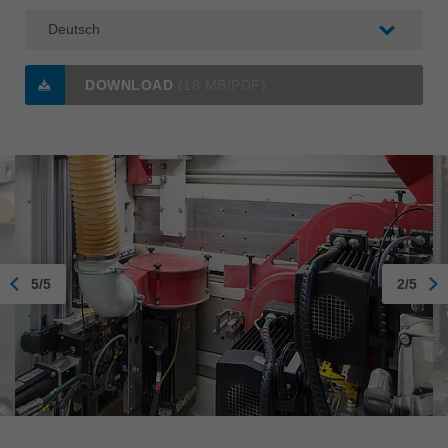
DOWNLOAD
(18 MB/PDF)
5/5
2/5