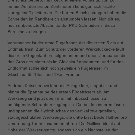
中文
m/min. Auf den ersten Zentimetern kündigen sich leichte
Unregelmäßigkeiten an. Die harten Beschichtungen haben die
ประเทศไทย
Schneiden im Randbereich abstumpfen lassen. Nun gilt es,
ไทย
noch unbenutzte Abschnitte der PKD-Schneiden in diese
Україна
Bereiche zu bringen.
yкраїнська
Verursacher ist der erste Fügefräser, der die ersten 5 cm auf
Endmaß fräst. Zum Schutz der vorderen Werkstückecke läuft
dieser im Gegenlauf. Es folgen unten und oben Zerspaner, die
das Gros des Materials im Gleichlauf abnehmen, und für das
Endformat schließlich noch jeweils ein Fügefräser im
Gleichlauf für 16er- und 19er- Fronten.
Andreas Kutscheriawi fährt die Anlage leer, stoppt sie und
nimmt die Spanhaube des ersten Fügefräsers ab. Am
Werkzeug sind jetzt oben drei mit Inbusschlüssel zu
betätigende Schrauben zugänglich. Die beiden inneren lösen
und spannen die Hydrobuchse des vertikal zweigeteilten,
staubgeschützten Werkzeugs, die dritte lässt beide Hälften pro
Umdrehung 1 mm zusammenfahren. Die Nulllinie bleibt auf
Höhe der Werkzeugmitte, sodass sich ein Nachstellen der