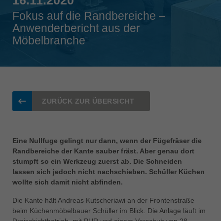
Singapore
Fokus auf die Randbereiche –
english
Anwenderbericht aus der
Möbelbranche
Slovenija
slovenski
Suomi
english
Taiwan
ZURÜCK ZUR ÜBERSICHT
english
Türkiye
türkçe
Eine Nullfuge gelingt nur dann, wenn der Fügefräser die
Randbereiche der Kante sauber fräst. Aber genau dort
USA
stumpft so ein Werkzeug zuerst ab. Die Schneiden
english
lassen sich jedoch nicht nachschieben. Schüller Küchen
wollte sich damit nicht abfinden.
Việt Nam
tiếng việt
Die Kante hält Andreas Kutscheriawi an der Frontenstraße
beim Küchenmöbelbauer Schüller im Blick. Die Anlage läuft im
中国
Dreischichtbetrieb, mit PUR und einem Vorschub von 28