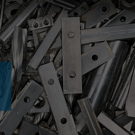
Slovenija
español
Suomi
français
Taiwan
english
Türkiye
italiano
USA
english
Việt Nam
日本語
中国
english
ประเทศไทย
magyar
Україна
english
español