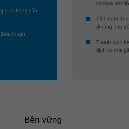
cacbua bởi đội
ng giao hàng của
Tính toán từ 
(không pha trộ
 thỏa thuận
Thanh toán th
dịch vụ mài gi
Bền vững