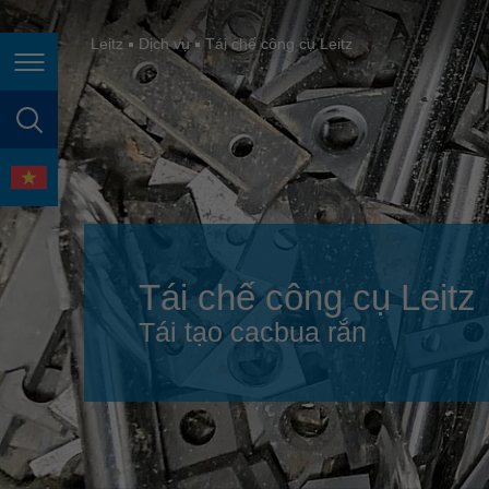
España
France
Leitz
Dịch vụ
Tái chế công cụ Leitz
Điều hướng trang
Great Britain
Italia
tìm kiếm trang
India
ngôn ngữ
Japan (日本)
Lietuva
Tái chế công cụ Leitz
Magyarország
Tái tạo cacbua rắn
Malaysia
México