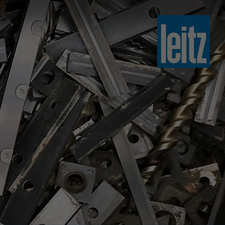
slovenski
english
english
türkçe
english
tiếng việt
中文
ไทย
yкраїнська