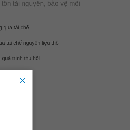
o tồn tài nguyên, bảo vệ môi
g qua tái chế
ua tái chế nguyên liệu thô
quá trình thu hồi