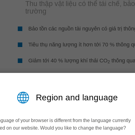
Thu thập vật liệu có thể tái chế, bả
trường
Bảo tồn các nguồn tài nguyên có giá trị thôn
Tiêu thụ năng lượng ít hơn tới 70 % thông q
Giảm tới 40 % lượng khí thải CO
thông qua 
2
Region and language
hiện như thế nào:
ng hơn:
guage of your browser is different from the language currently
ed on our website. Would you like to change the language?