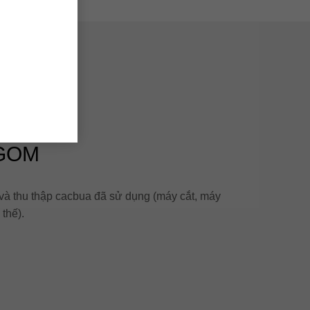
 GOM
và thu thập cacbua đã sử dụng (máy cắt, máy
thế).