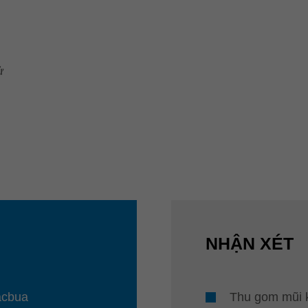
ử
NHẬN XÉT
acbua
Thu gom mũi k