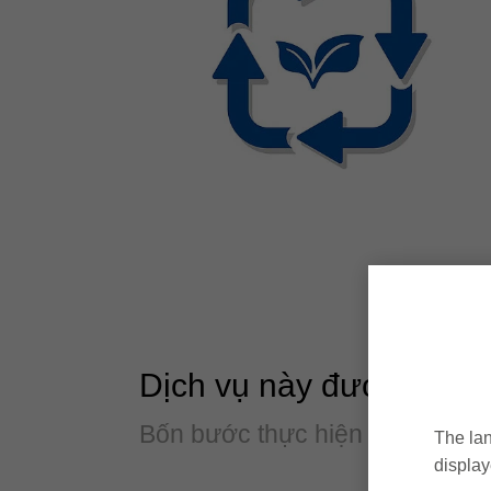
Dịch vụ này được thực 
Bốn bước thực hiện để bền vữ
The lan
display