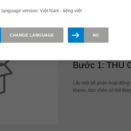
 language version: Việt Nam - tiếng việt
CHANGE LANGUAGE
NO
Bước 1: THU
Lấy một bộ phận hoạt động 
khoan, dao chèn có thể thay 