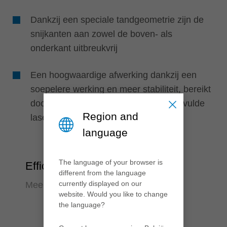
Dankzij een speciale tandgeometrie zijn de
snijkanten aan zowel de boven- als
onderkant uitbreukvrij
Een hoogwaardige afwerking dankzij een
soepelere werking en meer stabiliteit, bereikt
door het gebruik van met kunststof gevulde
Region and
laserornamenten
language
The language of your browser is
Efficiëntie
different from the language
currently displayed on our
Meer resultaat, minder inspanning
website. Would you like to change
the language?