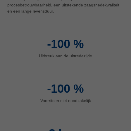
procesbetrouwbaarheid, een uitstekende zaagsnedekwaliteit
ประเทศไทย
en een lange levensduur.
ไทย
Україна
yкраїнська
-100
%
Uitbreuk aan de uittredezijde
-100
%
Voorritsen niet noodzakelijk