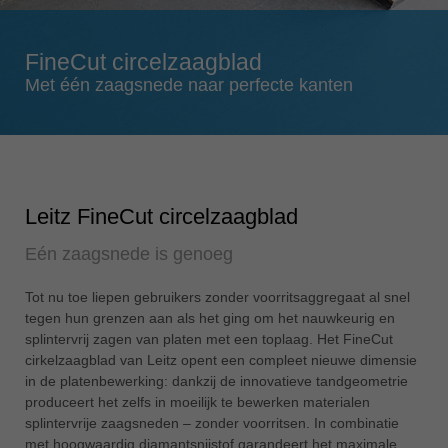
Singapore
english
FineCut circelzaagblad
Slovenija
Met één zaagsnede naar perfecte kanten
slovenski
Suomi
english
Taiwan
english
Leitz FineCut circelzaagblad
Türkiye
Eén zaagsnede is genoeg
türkçe
USA
Tot nu toe liepen gebruikers zonder voorritsaggregaat al snel
tegen hun grenzen aan als het ging om het nauwkeurig en
english
splintervrij zagen van platen met een toplaag. Het FineCut
Việt Nam
cirkelzaagblad van Leitz opent een compleet nieuwe dimensie
tiếng việt
in de platenbewerking: dankzij de innovatieve tandgeometrie
produceert het zelfs in moeilijk te bewerken materialen
中国
splintervrije zaagsneden – zonder voorritsen. In combinatie
中文
met hoogwaardig diamantsnijstof garandeert het maximale