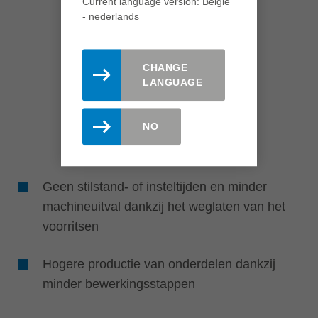
Current language version: België
- nederlands
CHANGE
LANGUAGE
NO
Geen stilstand- of insteltijden en minder
machineuitval dankzij het weglaten van het
voorritsen
Hogere productie van onderdelen dankzij
minder bewerkingsstappen