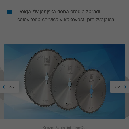
Dolga življenjska doba orodja zaradi
celovitega servisa v kakovosti proizvajalca
2/2
2/2
Krožni žagin list FineCut