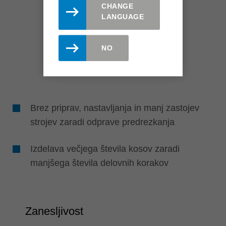
CHANGE
LANGUAGE
NO
Brez priprav, nastavljanja in manj zastojev
strojev zaradi odprave predrezkanja
Izdelava večjega števila kosov zaradi
manjšega števila delovnih korakov
Zanesljivost