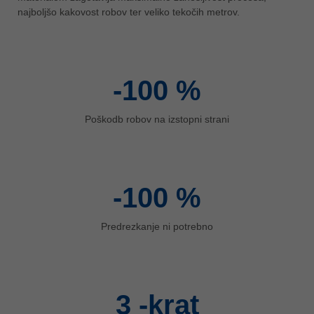
najboljšo kakovost robov ter veliko tekočih metrov.
ประเทศไทย
ไทย
Україна
yкраїнська
-100
%
Poškodb robov na izstopni strani
-100
%
Predrezkanje ni potrebno
3
-krat