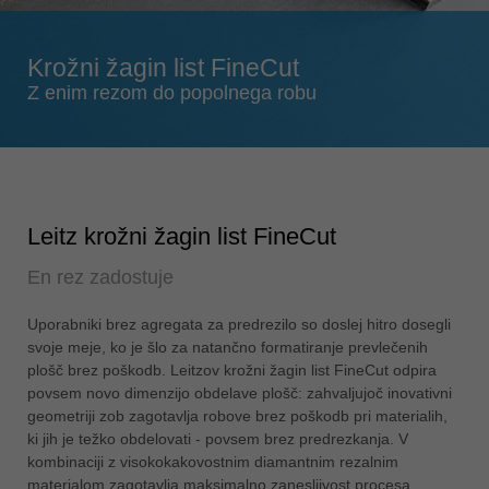
Singapore
english
Krožni žagin list FineCut
Slovenija
Z enim rezom do popolnega robu
slovenski
Suomi
english
Taiwan
english
Leitz krožni žagin list FineCut
Türkiye
En rez zadostuje
türkçe
USA
Uporabniki brez agregata za predrezilo so doslej hitro dosegli
svoje meje, ko je šlo za natančno formatiranje prevlečenih
english
plošč brez poškodb. Leitzov krožni žagin list FineCut odpira
Việt Nam
povsem novo dimenzijo obdelave plošč: zahvaljujoč inovativni
tiếng việt
geometriji zob zagotavlja robove brez poškodb pri materialih,
ki jih je težko obdelovati - povsem brez predrezkanja. V
中国
kombinaciji z visokokakovostnim diamantnim rezalnim
中文
materialom zagotavlja maksimalno zanesljivost procesa,