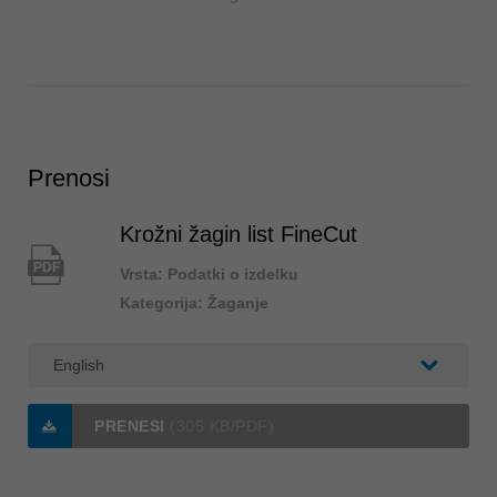
Prenosi
Krožni žagin list FineCut
PDF
Vrsta: Podatki o izdelku
Kategorija: Žaganje
PRENESI
(305 KB/PDF)