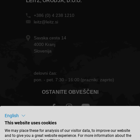
LEITZ, ORODJA, D.O.O.
+386 (0) 4 238 1210
leitz@leitz.si
Savska cesta 14
4000 Kranj
Slovenija
delovni čas:
pon. - pet. 7:30 - 16:00 (prazniki: zaprto)
OSTANITE OBVEŠČENI
English
This website uses cookies
Slovenija - slovenski
We may place these for analysis of our visitor data, to improve our website
and to give you a great website experience. For more information about the