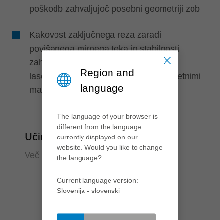
poškodb zahvaljujoč posebni geometriji zob
Kakovost zaključnega reza zaradi
povišanega mirnega teka in stabilnosti
zahvaljujoč
Region and
laserskim dekorjem napolnjenim z umetnimi
language
masami
The language of your browser is
different from the language
Učinkovitost
currently displayed on our
website. Would you like to change
Več učinka, manj truda
the language?
Current language version:
Slovenija - slovenski