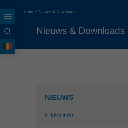
España
France
Home
Nieuws & Downloads
Page navigation
Great Britain
Nieuws & Downloads
Italia
page search
India
language
Japan (日本)
Lietuva
Magyarország
Malaysia
NIEUWS
México
Lees meer