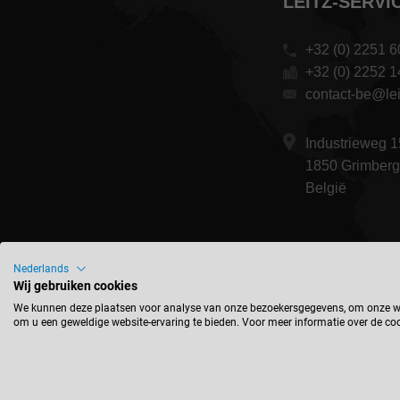
LEITZ-SERVIC
+32 (0) 2251 6
+32 (0) 2252 1
contact-be@lei
Industrieweg 1
1850 Grimber
België
Nederlands
Wij gebruiken cookies
We kunnen deze plaatsen voor analyse van onze bezoekersgegevens, om onze web
om u een geweldige website-ervaring te bieden. Voor meer informatie over de coo