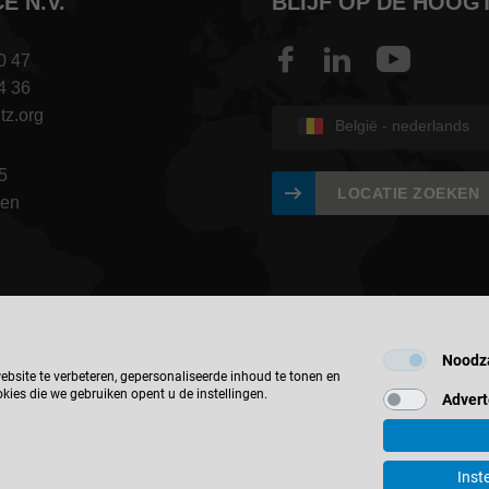
E N.V.
BLIJF OP DE HOOG
0 47
4 36
tz.org
België - nederlands
5
LOCATIE ZOEKEN
gen
Noodza
site te verbeteren, gepersonaliseerde inhoud te tonen en
kies die we gebruiken opent u de instellingen.
Advert
© 2026 Leitz GmbH & Co. KG
Inst