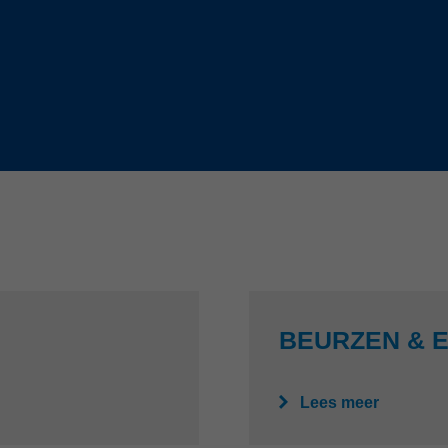
Slovenija
español
Suomi
français
Taiwan
english
Türkiye
italiano
USA
english
Việt Nam
日本語
中国
english
ประเทศไทย
magyar
Україна
english
BEURZEN & 
español
Lees meer