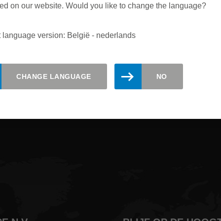
ed on our website. Would you like to change the language?
 language version: België - nederlands
de hoogte. Schrijf je hier in voor de L
CHANGE LANGUAGE
NO