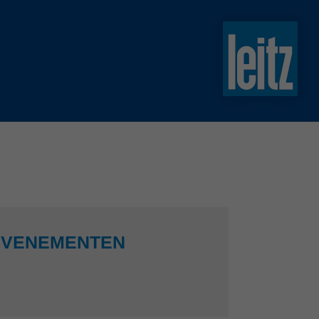
slovenski
english
english
türkçe
english
tiếng việt
中文
ไทย
yкраїнська
EVENEMENTEN