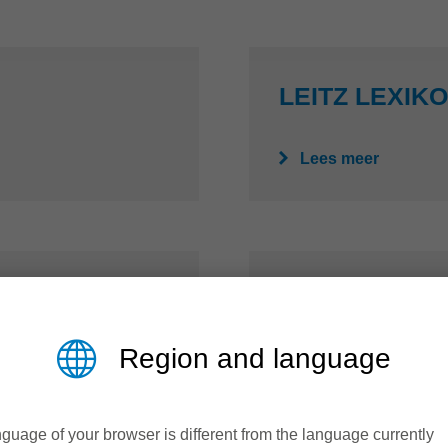
LEITZ LEXIK
Lees meer
NIEUWSBRIE
Region and language
Lees meer
guage of your browser is different from the language currently