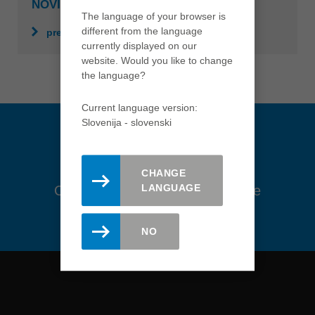
NOVIČKE
Việt Nam
The language of your browser is
different from the language
tiếng việt
preberite več
currently displayed on our
中国
website. Would you like to change
中文
the language?
ประเทศไทย
Current language version:
ไทย
Slovenija - slovenski
Україна
yкраїнська
CHANGE
LANGUAGE
Ostanite na tekočem. Prijavite se
na novice tukaj.
NO