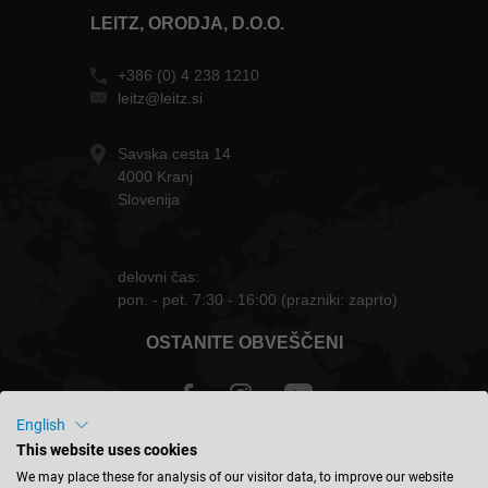
LEITZ, ORODJA, D.O.O.
+386 (0) 4 238 1210
leitz@leitz.si
Savska cesta 14
4000 Kranj
Slovenija
delovni čas:
pon. - pet. 7:30 - 16:00 (prazniki: zaprto)
OSTANITE OBVEŠČENI
English
This website uses cookies
Slovenija - slovenski
We may place these for analysis of our visitor data, to improve our website