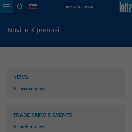
jezik
novice & prenosi
Magyarország
Krmarjenje po strani
iskanje strani
magyar
Malaysia
Novice & prenosi
english
México
español
Nederland
nederlands
NEWS
Österreich
deutsch
preberite več
Polska
polski
Portugal
TRADE FAIRS & EVENTS
português
preberite več
România