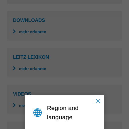
România
Română
DOWNLOADS
Schweiz
mehr erfahren
deutsch
français
Singapore
english
LEITZ LEXIKON
Slovenija
slovenski
mehr erfahren
Suomi
english
VIDEOS
Taiwan
english
mehr erfahren
Region and
Türkiye
language
türkçe