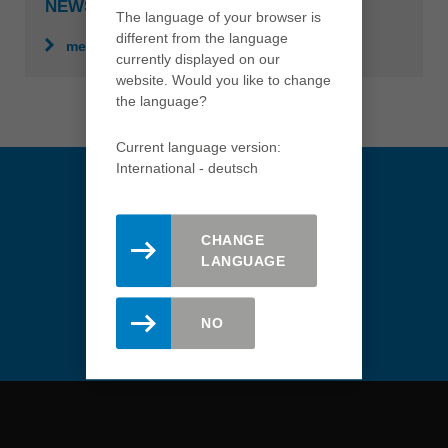
USA
NEWSLETTER
The language of your browser is
english
different from the language
mehr erfahren
currently displayed on our
Việt Nam
website. Would you like to change
tiếng việt
the language?
中国
中文
Current language version:
International - deutsch
ประเทศไทย
ไทย
Україна
CHANGE
yкраїнська
LANGUAGE
Immer informiert bleiben.
Abonnieren Sie hier den Leitz
Newsletter.
NO