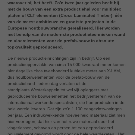
waarover hij het heeft. Zo'n twee jaar geleden heeft hij
ประเทศไทย
met de bouw van een extra productiehal voor multiplex
ไทย
platen of CLT-elementen (Cross Laminated Timber), één
van de meest ambitieuze en grootste projecten in de
Україна
Europese houtbouwbranche gerealiseerd. Hier worden
yкраїнська
met behulp van de modernste productietechnieken wand-
en vloerelementen voor de prefab-bouw in absolute
topkwaliteit geproduceerd.
De nieuwe productieinrichtingen zijn in bedrijf. Op een
productieoppervlakte van circa 15.000 kwadraat meter komen
hier dagelijks circa tweehonderd kubieke meter aan X-LAM,
dus houtbouwelementen voor de prefab-bouw van de
productieband. Iedere dag verlaten uit de
standplaats Westerkappeln tot wel vijf opleggers met
geproduceerde bouwelementen het bedrijventerrein van de
internationaal werkende specialisten, die hun producten in de
hele wereld leveren. Dat zijn zo'n 1.100 eengezinswoningen
per jaar. Een indrukwekkende hoeveelheid materiaal ziet men
hier voor ogen, dat hier van het ruwe materiaal door het
vingerlassen, schaven en persen tot een geproduceerd
bouwelement gevormd wordt door de hele waardeketen. Het