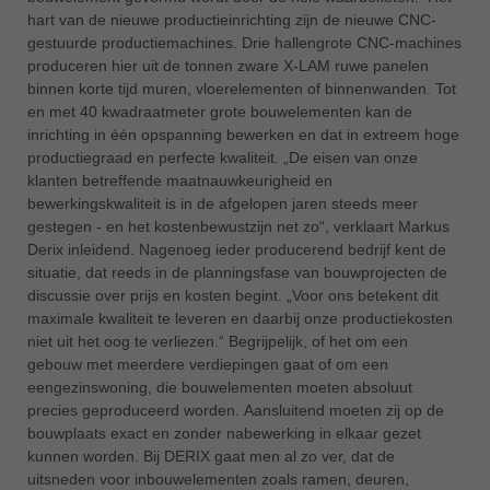
hart van de nieuwe productieinrichting zijn de nieuwe CNC-
gestuurde productiemachines. Drie hallengrote CNC-machines
produceren hier uit de tonnen zware X-LAM ruwe panelen
binnen korte tijd muren, vloerelementen of binnenwanden. Tot
en met 40 kwadraatmeter grote bouwelementen kan de
inrichting in één opspanning bewerken en dat in extreem hoge
productiegraad en perfecte kwaliteit. „De eisen van onze
klanten betreffende maatnauwkeurigheid en
bewerkingskwaliteit is in de afgelopen jaren steeds meer
gestegen - en het kostenbewustzijn net zo“, verklaart Markus
Derix inleidend. Nagenoeg ieder producerend bedrijf kent de
situatie, dat reeds in de planningsfase van bouwprojecten de
discussie over prijs en kosten begint. „Voor ons betekent dit
maximale kwaliteit te leveren en daarbij onze productiekosten
niet uit het oog te verliezen.“ Begrijpelijk, of het om een
gebouw met meerdere verdiepingen gaat of om een
eengezinswoning, die bouwelementen moeten absoluut
precies geproduceerd worden. Aansluitend moeten zij op de
bouwplaats exact en zonder nabewerking in elkaar gezet
kunnen worden. Bij DERIX gaat men al zo ver, dat de
uitsneden voor inbouwelementen zoals ramen, deuren,