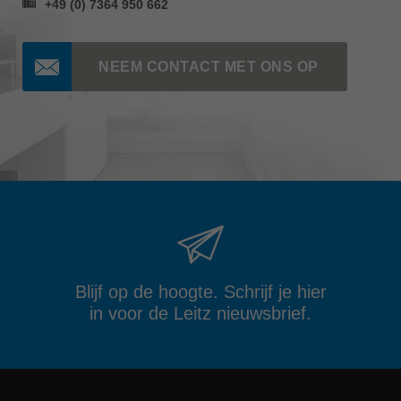
+49 (0) 7364 950 662
NEEM CONTACT MET ONS OP
Blijf op de hoogte. Schrijf je hier
in voor de Leitz nieuwsbrief.