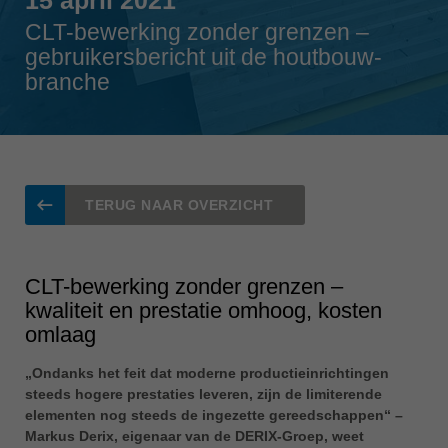
Singapore
english
CLT-bewerking zonder grenzen –
gebruikersbericht uit de houtbouw-
Slovenija
branche
slovenski
Suomi
english
Taiwan
english
TERUG NAAR OVERZICHT
Türkiye
türkçe
CLT-bewerking zonder grenzen –
USA
kwaliteit en prestatie omhoog, kosten
english
omlaag
Việt Nam
„Ondanks het feit dat moderne productieinrichtingen
tiếng việt
steeds hogere prestaties leveren, zijn de limiterende
elementen nog steeds de ingezette gereedschappen“ –
中国
Markus Derix, eigenaar van de DERIX-Groep, weet
中文