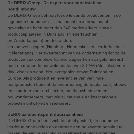
De DERIX-Groep: De expert voor constructieve
houtlijmbouw
De DERIX-Groep behoort tot de leidende producenten in de
ingenieurshoutbouw. Zij is nationaal en internationaal
gevestigd en heeft meer dan 240 medewerkers in twee
productieplaatsen in Duitsland (Niederkrüchten
en Westerkappeln) en drie andere
verkoopvestigingen (Hamburg, Hermeskeil en Lierderholthuis
in Nederland). Het zwaartepunt van de onderneming ligt op de
productie van complexe hallendraagwerken van gelamineerd
hout en dragende bouwelementen van X-LAM (Multiplex) voor
dak, vloer en wand. Het levergebied omvat Duitsland en
Europa. Als producent en leverancier van verlijmde
houtproducten bedient de onderneming de totale houtlijmbouw
en is partner voor architecten, houtbouwbedrijven en
bouwondernemers, met wie zij nationale en internationale
projecten ontwikkelt en realiseert.
DERIX-aandachtspunt duurzaamheid
De DERIX-Groep heeft zich ten doel gesteld, de houtbouw
verder te ontwikkelen en daarmee een bouwvorm populair te
maken die een reusachtig klimaatbeschermingspotentieel