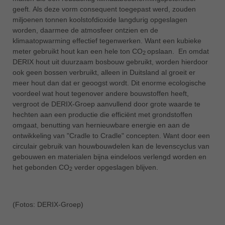
geeft. Als deze vorm consequent toegepast werd, zouden
miljoenen tonnen koolstofdioxide langdurig opgeslagen
worden, daarmee de atmosfeer ontzien en de
klimaatopwarming effectief tegenwerken. Want een kubieke
meter gebruikt hout kan een hele ton CO
opslaan. En omdat
2
DERIX hout uit duurzaam bosbouw gebruikt, worden hierdoor
ook geen bossen verbruikt, alleen in Duitsland al groeit er
meer hout dan dat er geoogst wordt. Dit enorme ecologische
voordeel wat hout tegenover andere bouwstoffen heeft,
vergroot de DERIX-Groep aanvullend door grote waarde te
hechten aan een productie die efficiënt met grondstoffen
omgaat, benutting van hernieuwbare energie en aan de
ontwikkeling van "Cradle to Cradle" concepten. Want door een
circulair gebruik van houwbouwdelen kan de levenscyclus van
gebouwen en materialen bijna eindeloos verlengd worden en
het gebonden CO
verder opgeslagen blijven.
2
(Fotos: DERIX-Groep)