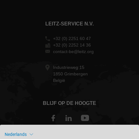
LEITZ-SERVICE N.V.
+32 (0) 2251 60 47
+32 (0) 2252 14 36
contact-be@leitz.org
Industrieweg 15
1850 Grimbergen
België
BLIJF OP DE HOOGTE
Nederlands
België - nederlands