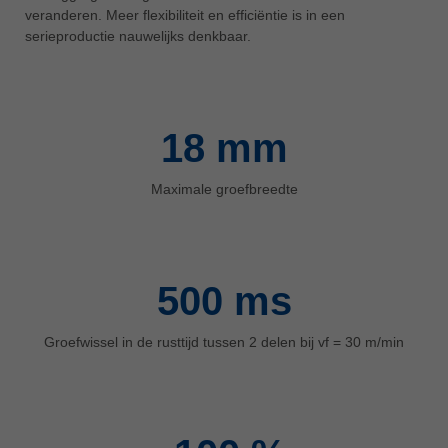
veranderen. Meer flexibiliteit en efficiëntie is in een
ประเทศไทย
serieproductie nauwelijks denkbaar.
ไทย
Україна
yкраїнська
18
mm
Maximale groefbreedte
500
ms
Groefwissel in de rusttijd tussen 2 delen bij vf = 30 m/min