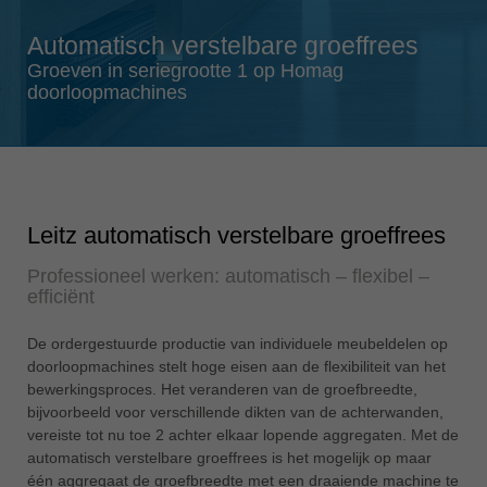
Singapore
english
Automatisch verstelbare groeffrees
Slovenija
Groeven in seriegrootte 1 op Homag
doorloopmachines
slovenski
Suomi
english
Taiwan
english
Leitz automatisch verstelbare groeffrees
Türkiye
Professioneel werken: automatisch – flexibel –
türkçe
efficiënt
USA
De ordergestuurde productie van individuele meubeldelen op
english
doorloopmachines stelt hoge eisen aan de flexibiliteit van het
Việt Nam
bewerkingsproces. Het veranderen van de groefbreedte,
bijvoorbeeld voor verschillende dikten van de achterwanden,
tiếng việt
vereiste tot nu toe 2 achter elkaar lopende aggregaten. Met de
中国
automatisch verstelbare groeffrees is het mogelijk op maar
中文
één aggregaat de groefbreedte met een draaiende machine te