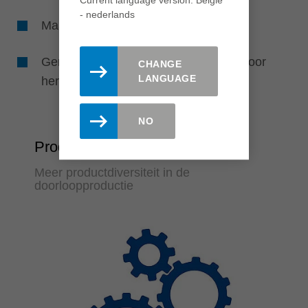
Current language version: België
- nederlands
Maar één groefaggregaat nodig
Gereduceerde gereedschapskosten door
CHANGE
LANGUAGE
herbruikbare HSK-opnames
NO
Productiviteit
Meer productdiversiteit in de
doorloopproductie