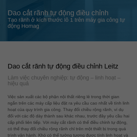
Singapore
Dao cắt rãnh tự động điều chỉnh
english
Tạo rãnh ở kích thước lô 1 trên máy gia công tự
Slovenija
động Homag
slovenski
Suomi
english
Taiwan
Dao cắt rãnh tự động điều chỉnh Leitz
english
Làm việc chuyên nghiệp: tự động – linh hoạt –
Türkiye
hiệu quả
türkçe
USA
Việc sản xuất các bộ phận nội thất riêng lẻ trong thời gian
ngắn trên các máy cấp liệu đặt ra yêu cầu cao nhất về tính linh
english
hoạt của quy trình gia công. Thay đổi chiều rộng rãnh, ví dụ
Việt Nam
đối với các độ dày thành sau khác nhau, trước đây yêu cầu hai
tiếng việt
cấp phối liên tiếp. Với máy cắt rãnh có thể điều chỉnh tự động,
có thể thay đổi chiều rộng rãnh chỉ trên một thiết bị trong quá
中国
trình vận hành. Khó có thể tưởng tượng được tính linh hoạt và