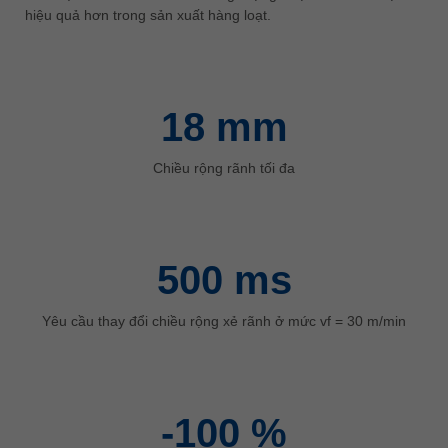
中文
hiệu quả hơn trong sản xuất hàng loạt.
ประเทศไทย
ไทย
Україна
18
mm
yкраїнська
Chiều rộng rãnh tối đa
500
ms
Yêu cầu thay đổi chiều rộng xẻ rãnh ở mức vf = 30 m/min
-100
%