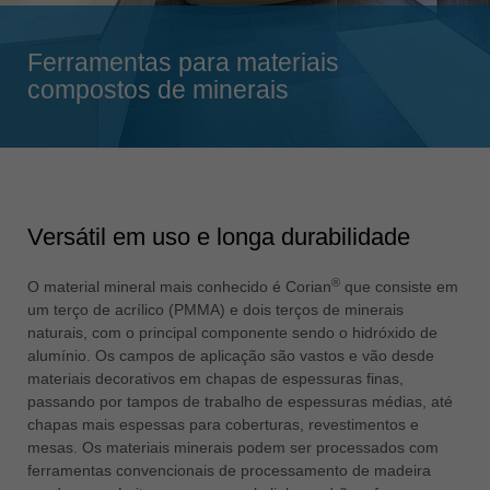
Singapore
english
Ferramentas para materiais
Slovenija
compostos de minerais
slovenski
Suomi
english
Taiwan
english
Versátil em uso e longa durabilidade
Türkiye
®
türkçe
O material mineral mais conhecido é Corian
que consiste em
um terço de acrílico (PMMA) e dois terços de minerais
USA
naturais, com o principal componente sendo o hidróxido de
english
alumínio. Os campos de aplicação são vastos e vão desde
materiais decorativos em chapas de espessuras finas,
Việt Nam
passando por tampos de trabalho de espessuras médias, até
tiếng việt
chapas mais espessas para coberturas, revestimentos e
mesas. Os materiais minerais podem ser processados com
中国
ferramentas convencionais de processamento de madeira
中文