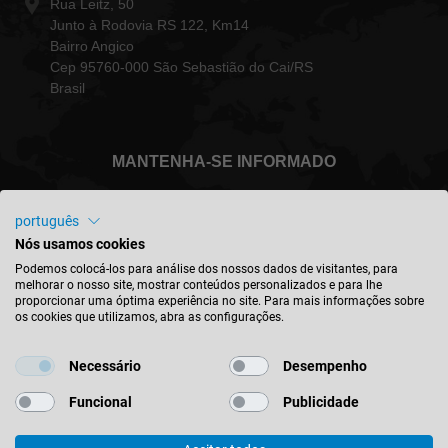
Rua Leitz, 50
Junto à Rodovia RS 122, Km14
Bairro Angico
Cep 95760-000 São Sebastião do Cai/RS
Brasil
MANTENHA-SE INFORMADO
português
Nós usamos cookies
Brasil - português
Podemos colocá-los para análise dos nossos dados de visitantes, para
melhorar o nosso site, mostrar conteúdos personalizados e para lhe
proporcionar uma óptima experiência no site. Para mais informações sobre
os cookies que utilizamos, abra as configurações.
ENCONTRAR A LOCALIZAÇÃO
Necessário
Desempenho
Funcional
Publicidade