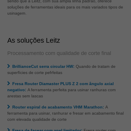
sendo que a Leitz, com sua ampla linha padrão, oferece
soluções de ferramentas ideais para os mais variados tipos de
ประเทศไทย
usinagem.
ไทย
Україна
yкраїнська
As soluções Leitz
Processamento com qualidade de corte final
BrillianceCut serra circular HW:
Quando de tratam de
superfícies de corte pefrfeitas
Fresa Router Diamaster PLUS Z 2 com ângulo axial
negativo:
A ferramenta perfeita para usinar ranhuras com
arestas sem lascas
Router espiral de acabamento VHM Marathon:
A
ferramenta para usinar, ranhurar e fresar em acabamento final
com elevada qualidade de corte
Fresa de facear com anel limitador:
Fresa router com