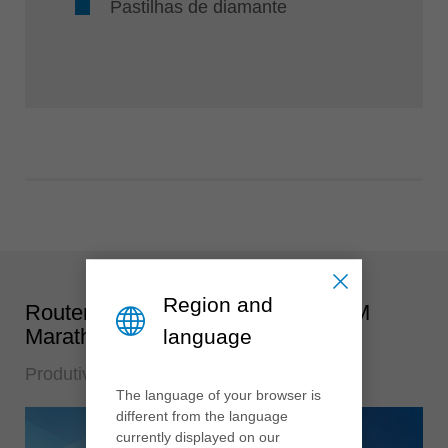
Pastilhas de diamante
Region and
Router espiral de acabamento VHM
Marathon
language
Produtividade e Qualidade
The language of your browser is
different from the language
currently displayed on our