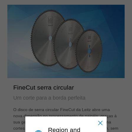
FineCut serra circular
Um corte para a borda perfeita
O disco de serra circular FineCut da Leitz abre uma
nova dimensão no processamento de painéis: graças à
sua geometria de dentes inovadora, ele proporciona
cortes sem lascas em materiais de difícil usinagem, sem
Region and