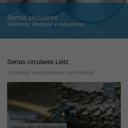
Singapore
english
Serras circulares
Slovenija
Seccionar, destopar e esquadrejar ...
slovenski
Suomi
english
Taiwan
english
Serras circulares Leitz
Türkiye
Qualidade mundialmente reconhecida
türkçe
USA
english
Việt Nam
tiếng việt
中国
中文