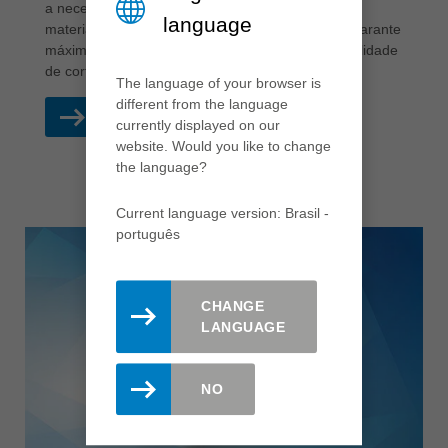
a necessidade de pré-corte. Em combinação com
language
material de corte diamantado de alta qualidade, garante
máxima confiabilidade do processo, a melhor qualidade
de corte e longa vida útil da ferramenta.
The language of your browser is
different from the language
LEIA MAIS
currently displayed on our
website. Would you like to change
the language?
Current language version: Brasil -
português
CHANGE
LANGUAGE
NO