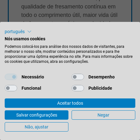
qualidade de fresamento contínua em
todo o comprimento útil, maior vida útil
da ferramenta e máximas velocidades
de avanço.
português
Nós usamos cookies
Podemos colocá-los para análise dos nossos dados de visitantes, para
melhorar o nosso site, mostrar conteúdos personalizados e para lhe
proporcionar uma óptima experiência no site. Para mais informações sobre
os cookies que utilizamos, abra as configurações.
Necessário
Desempenho
Funcional
Publicidade
2009
Aceitar todos
Salvar configurações
Negar
Não, ajustar