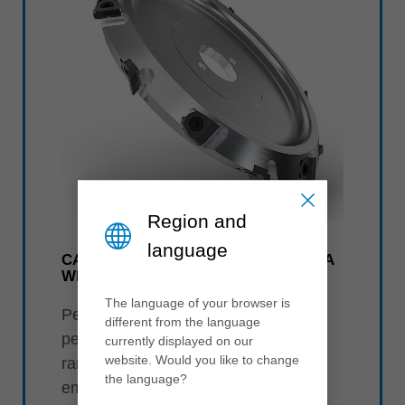
Region and
language
CABEÇOTE DE REBAIXO EM PRISMA
WHISPERCUT DIAMASTER
The language of your browser is
Pela primeira vez, esta solução Leitz
different from the language
permite a usinagem eficiente de
currently displayed on our
website. Would you like to change
ranhuras em V com 90 ou 135 graus
the language?
em painéis compostos de alumínio,