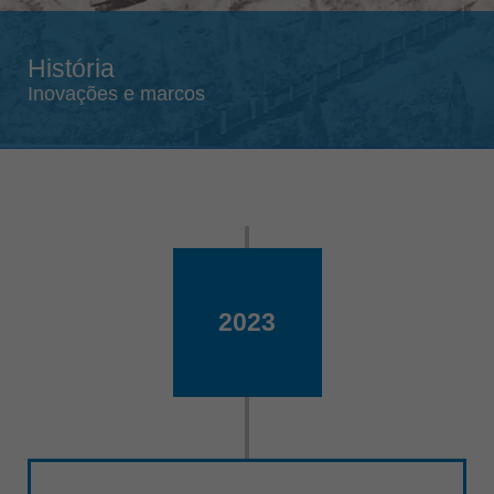
Singapore
english
História
Slovenija
Inovações e marcos
slovenski
Suomi
english
Taiwan
english
Türkiye
türkçe
2023
USA
english
Việt Nam
tiếng việt
中国
中文