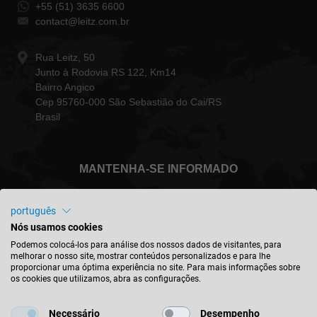
+55 (51) 3635 6600
contact@leitz.com.br
Rua Leitz, 50
Junto à Rodovia RS 122, Km14
Bairro Angico
Cep 95760-000 São Sebastião do Cai/RS
Brasil
MANTENHA-SE INFORMADO
português
Nós usamos cookies
Brasil - português
Podemos colocá-los para análise dos nossos dados de visitantes, para
melhorar o nosso site, mostrar conteúdos personalizados e para lhe
proporcionar uma óptima experiência no site. Para mais informações sobre
os cookies que utilizamos, abra as configurações.
ENCONTRAR A LOCALIZAÇÃO
Necessário
Desempenho