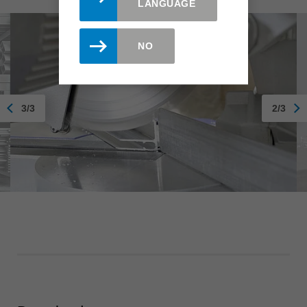
LANGUAGE
NO
3/3
2/3