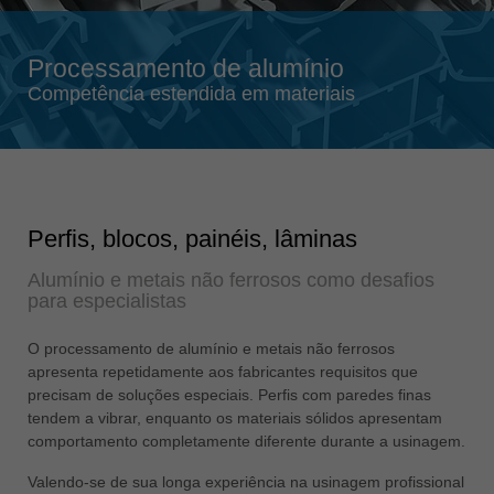
Singapore
english
Processamento de alumínio
Slovenija
Competência estendida em materiais
slovenski
Suomi
english
Taiwan
english
Perfis, blocos, painéis, lâminas
Türkiye
Alumínio e metais não ferrosos como desafios
türkçe
para especialistas
USA
O processamento de alumínio e metais não ferrosos
english
apresenta repetidamente aos fabricantes requisitos que
Việt Nam
precisam de soluções especiais. Perfis com paredes finas
tendem a vibrar, enquanto os materiais sólidos apresentam
tiếng việt
comportamento completamente diferente durante a usinagem.
中国
Valendo-se de sua longa experiência na usinagem profissional
中文