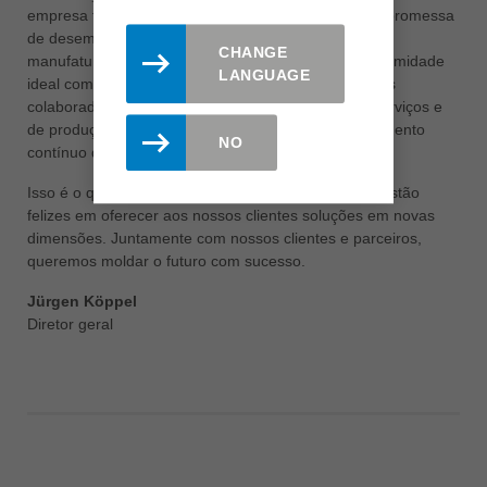
empresa familiar de quinta geração. Fazemos essa promessa
de desempenho como um provedor de serviços de
CHANGE
manufatura e parceiro competente. Garantimos proximidade
LANGUAGE
ideal com o cliente e suporte competente através dos
colaboradores de nossa rede mundial de vendas, serviços e
de produção. Bem como a alta qualificação e treinamento
NO
contínuo destes colaboradores.
Isso é o que os funcionários da Leitz representam. Estão
felizes em oferecer aos nossos clientes soluções em novas
dimensões. Juntamente com nossos clientes e parceiros,
queremos moldar o futuro com sucesso.
Jürgen Köppel
Diretor geral