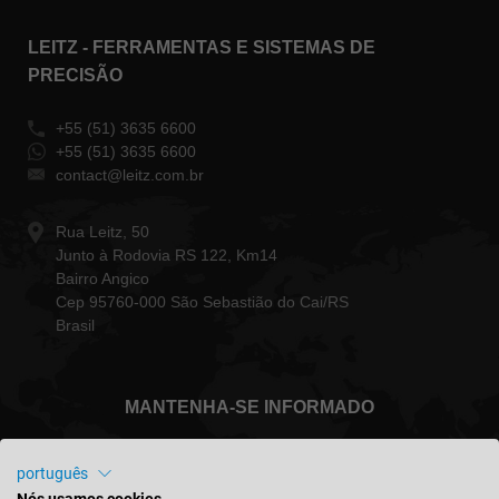
LEITZ - FERRAMENTAS E SISTEMAS DE
PRECISÃO
+55 (51) 3635 6600
+55 (51) 3635 6600
contact@leitz.com.br
Rua Leitz, 50
Junto à Rodovia RS 122, Km14
Bairro Angico
Cep 95760-000 São Sebastião do Cai/RS
Brasil
MANTENHA-SE INFORMADO
português