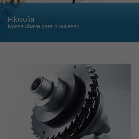
Singapore
english
Filosofia
Slovenija
Nossa chave para o sucesso
slovenski
Suomi
english
Taiwan
english
Türkiye
türkçe
USA
english
Việt Nam
tiếng việt
中国
中文