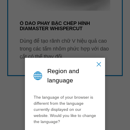
Ổ DAO PHAY BẬC CHÉP HÌNH
DIAMASTER WHISPERCUT
Dùng để tạo rãnh chữ V hiệu quả cao
trong các tấm nhôm phức hợp với dao
cắt có thể thay đổi.
Region and
language
The language of your browser is
different from the language
currently displayed on our
website. Would you like to change
2017
the language?