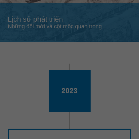
Singapore
english
Lịch sử phát triển
Slovenija
Những đổi mới và cột mốc quan trọng
slovenski
Suomi
english
Taiwan
english
Türkiye
türkçe
2023
USA
english
Việt Nam
tiếng việt
中国