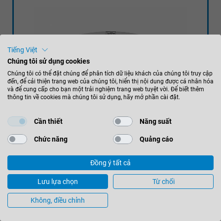
Tiếng Việt
Chúng tôi sử dụng cookies
Chúng tôi có thể đặt chúng để phân tích dữ liệu khách của chúng tôi truy cập
đến, để cải thiện trang web của chúng tôi, hiển thị nội dung được cá nhân hóa
và để cung cấp cho bạn một trải nghiệm trang web tuyệt vời. Để biết thêm
thông tin về cookies mà chúng tôi sử dụng, hãy mở phần cài đặt.
Cần thiết
Năng suất
Chức năng
Quảng cáo
Đồng ý tất cả
Ổ PHAY CẠNH DIAMASTER
Lưu lựa chọn
Từ chối
WHISPERCUT
Không, điều chỉnh
Trọng lượng ít hơn 50% giúp giảm