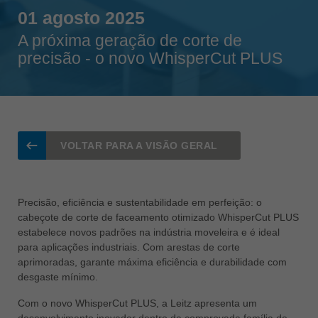
Singapore
01 agosto 2025
english
A próxima geração de corte de
Slovenija
precisão - o novo WhisperCut PLUS
slovenski
Suomi
english
Taiwan
english
VOLTAR PARA A VISÃO GERAL
Türkiye
türkçe
Precisão, eficiência e sustentabilidade em perfeição: o
USA
cabeçote de corte de faceamento otimizado WhisperCut PLUS
english
estabelece novos padrões na indústria moveleira e é ideal
para aplicações industriais. Com arestas de corte
Việt Nam
aprimoradas, garante máxima eficiência e durabilidade com
tiếng việt
desgaste mínimo.
中国
Com o novo WhisperCut PLUS, a Leitz apresenta um
中文
desenvolvimento inovador dentro da comprovada família de