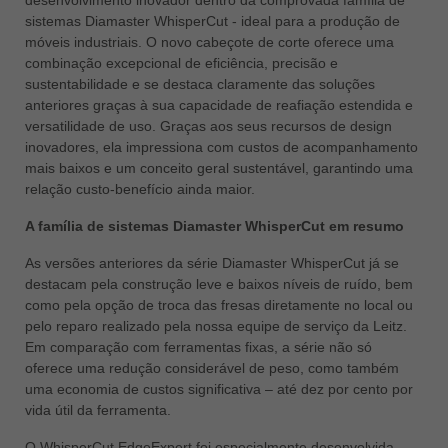
sistemas Diamaster WhisperCut - ideal para a produção de
ประเทศไทย
móveis industriais. O novo cabeçote de corte oferece uma
ไทย
combinação excepcional de eficiência, precisão e
sustentabilidade e se destaca claramente das soluções
Україна
anteriores graças à sua capacidade de reafiação estendida e
yкраїнська
versatilidade de uso. Graças aos seus recursos de design
inovadores, ela impressiona com custos de acompanhamento
mais baixos e um conceito geral sustentável, garantindo uma
relação custo-benefício ainda maior.
A família de sistemas Diamaster WhisperCut em resumo
As versões anteriores da série Diamaster WhisperCut já se
destacam pela construção leve e baixos níveis de ruído, bem
como pela opção de troca das fresas diretamente no local ou
pelo reparo realizado pela nossa equipe de serviço da Leitz.
Em comparação com ferramentas fixas, a série não só
oferece uma redução considerável de peso, como também
uma economia de custos significativa – até dez por cento por
vida útil da ferramenta.
O WhisperCut EdgeExpert foi especialmente desenvolvida