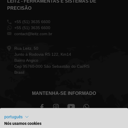
LEITZ - FERRAMENTAS E SISTEMAS DE
PRECISÃO
+55 (51) 3635 6600
+55 (51) 3635 6600
contact@leitz.com.br
Rua Leitz, 50
Junto à Rodovia RS 122, Km14
Bairro Angico
Cep 95760-000 São Sebastião do Cai/RS
Brasil
MANTENHA-SE INFORMADO
português
Nós usamos cookies
Brasil - português