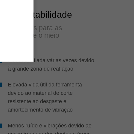
Sustentabilidade
Benefícios para as
pessoas e o meio
ambiente
Pode ser afiada várias vezes devido
à grande zona de reafiação
Elevada vida útil da ferramenta
devido ao material de corte
resistente ao desgaste e
amortecimento de vibração
Menos ruído e vibrações devido ao
passo irregular dos dentes e áreas