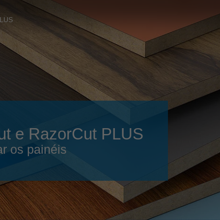
Slovenija
español
Suomi
PLUS
français
Taiwan
english
Türkiye
italiano
USA
english
Việt Nam
日本語
中国
english
Cut e RazorCut PLUS
ประเทศไทย
magyar
r os painéis
Україна
english
español