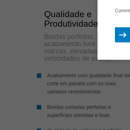
Current
Qualidade e
Produtividade
Bordas perfeitas,
acabamento livre de
marcas, elevadas
velocidades de avanço
Acabamento com qualidade final de
corte em painéis com os mais
variados revestimentos
Bordas cortadas perfeitas e
superfícies estreitas e lisas