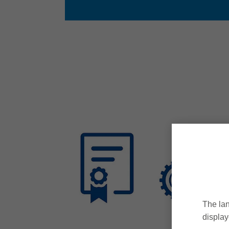
The lan
display