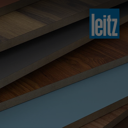
slovenski
english
english
türkçe
english
tiếng việt
中文
ไทย
yкраїнська