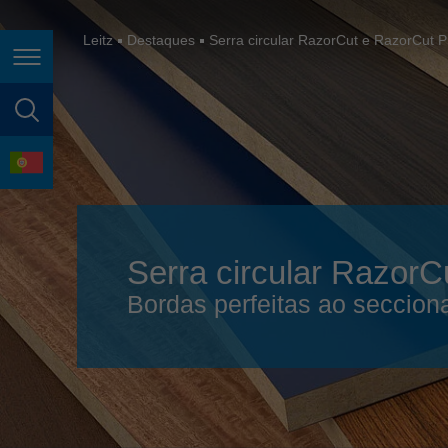
España
France
Leitz
Destaques
Serra circular RazorCut e RazorCut 
Page navigation
Great Britain
Italia
page search
India
language
Japan (日本)
Lietuva
Serra circular Razor
Magyarország
Bordas perfeitas ao secciona
Malaysia
México