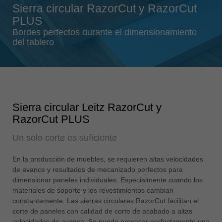
Sierra circular RazorCut y RazorCut
Singapore
PLUS
english
Bordes perfectos durante el dimensionamiento
Slovenija
del tablero
slovenski
Suomi
english
Taiwan
Sierra circular Leitz RazorCut y
english
RazorCut PLUS
Türkiye
Un solo corte es suficiente
türkçe
USA
En la producción de muebles, se requieren altas velocidades
english
de avance y resultados de mecanizado perfectos para
dimensionar paneles individuales. Especialmente cuando los
Việt Nam
materiales de soporte y los revestimientos cambian
tiếng việt
constantemente. Las sierras circulares RazorCut facilitan el
corte de paneles con calidad de corte de acabado a altas
中国
velocidades de avance. Se puede procesar perfectamente una