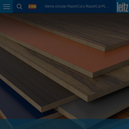
english
language
Sierra circular RazorCut y RazorCut PLUS
Page navigation
page search
México
español
Nederland
nederlands
Österreich
deutsch
Polska
polski
Portugal
português
România
Română
Schweiz
deutsch
français