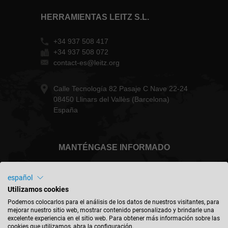
HERRAMIENTAS LEITZ S.L.
+34 937 508 417
+34 937 508 072
contact-es@leitz.org
Calle Tecnología 82 Pasaje C Nave 22-24
08450 Llinars del Vallès (Barcelona)
España
MANTÉNGASE INFORMADO
español
Utilizamos cookies
España - español
Podemos colocarlos para el análisis de los datos de nuestros visitantes, para
mejorar nuestro sitio web, mostrar contenido personalizado y brindarle una
excelente experiencia en el sitio web. Para obtener más información sobre las
cookies que utilizamos, abra la configuración.