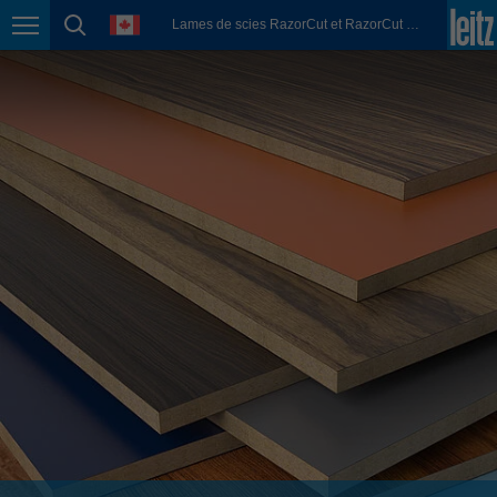
english
language
Lames de scies RazorCut et RazorCut PLUS
Page navigation
page search
México
español
Nederland
nederlands
Österreich
deutsch
Polska
polski
Portugal
português
România
Română
Schweiz
deutsch
français