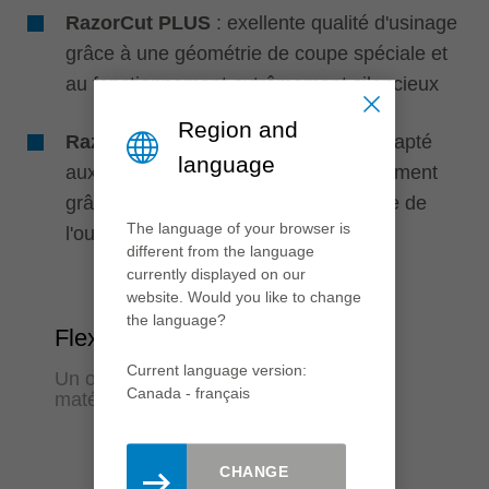
RazorCut PLUS
: exellente qualité d'usinage
grâce à une géométrie de coupe spéciale et
au fonctionnement extrêmement silencieux
Region and
RazorCut PLUS
: particulièrement adapté
language
aux lignes de production à haut rendement
grâce à une tenue de coupe maximale de
The language of your browser is
l'outil
different from the language
currently displayed on our
website. Would you like to change
the language?
Flexibilité
Current language version:
Un outil pour la grande diversité de
Canada - français
matériaux
CHANGE