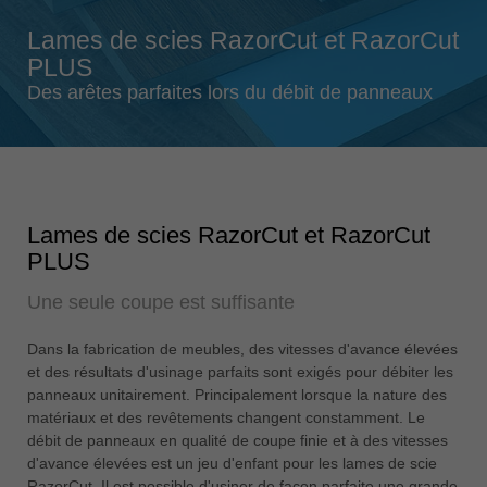
Singapore
Lames de scies RazorCut et RazorCut
english
PLUS
Slovenija
Des arêtes parfaites lors du débit de panneaux
slovenski
Suomi
english
Taiwan
Lames de scies RazorCut et RazorCut
english
PLUS
Türkiye
Une seule coupe est suffisante
türkçe
USA
Dans la fabrication de meubles, des vitesses d'avance élevées
english
et des résultats d'usinage parfaits sont exigés pour débiter les
panneaux unitairement. Principalement lorsque la nature des
Việt Nam
matériaux et des revêtements changent constamment. Le
tiếng việt
débit de panneaux en qualité de coupe finie et à des vitesses
d'avance élevées est un jeu d'enfant pour les lames de scie
中国
RazorCut. Il est possible d'usiner de façon parfaite une grande