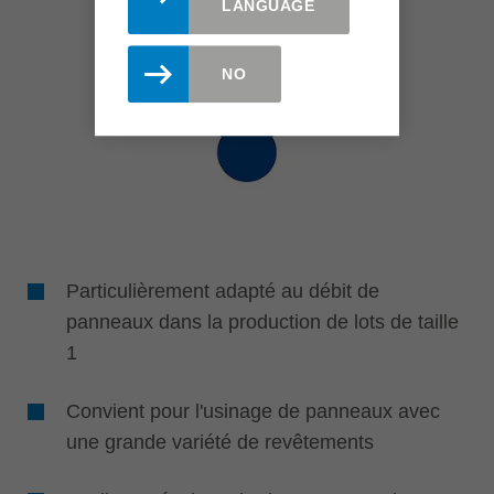
LANGUAGE
NO
Particulièrement adapté au débit de
panneaux dans la production de lots de taille
1
Convient pour l'usinage de panneaux avec
une grande variété de revêtements