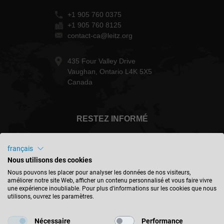
+1 905 760 0375
+1 905 760 8125
contact-ca@leitz.org
435 Four Valley Drive
Vaughan, Ontario L4K 5X5
Canada
RESTEZ INFORMÉ
français
Nous utilisons des cookies
Canada - français
Nous pouvons les placer pour analyser les données de nos visiteurs,
améliorer notre site Web, afficher un contenu personnalisé et vous faire vivre
une expérience inoubliable. Pour plus d'informations sur les cookies que nous
utilisons, ouvrez les paramètres.
TROUVER UN EMPLACEMENT
Nécessaire
Performance