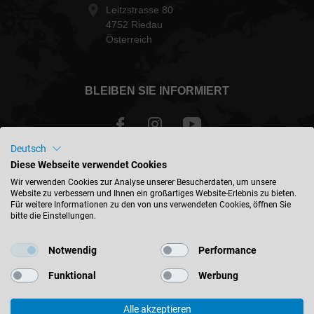
Leitzstrasse 80
4752 Riedau
Österreich
BLEIBEN SIE INFORMIERT
Deutsch
Diese Webseite verwendet Cookies
Österreich - deutsch
Wir verwenden Cookies zur Analyse unserer Besucherdaten, um unsere
Website zu verbessern und Ihnen ein großartiges Website-Erlebnis zu bieten.
Für weitere Informationen zu den von uns verwendeten Cookies, öffnen Sie
STANDORT FINDEN
bitte die Einstellungen.
Notwendig
Performance
Funktional
Werbung
© 2026 Leitz GmbH & Co. KG
Alle akzeptieren