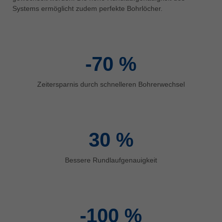
中文
Systems ermöglicht zudem perfekte Bohrlöcher.
ประเทศไทย
ไทย
Україна
-70
%
yкраїнська
Zeitersparnis durch schnelleren Bohrerwechsel
30
%
Bessere Rundlaufgenauigkeit
-100
%