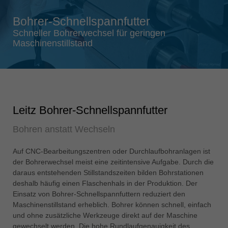
Singapore
Bohrer-Schnellspannfutter
english
Schneller Bohrerwechsel für geringen
Slovenija
Maschinenstillstand
slovenski
Suomi
english
Taiwan
Leitz Bohrer-Schnellspannfutter
english
Bohren anstatt Wechseln
Türkiye
türkçe
Auf CNC-Bearbeitungszentren oder Durchlaufbohranlagen ist
USA
der Bohrerwechsel meist eine zeitintensive Aufgabe. Durch die
english
daraus entstehenden Stillstandszeiten bilden Bohrstationen
deshalb häufig einen Flaschenhals in der Produktion. Der
Việt Nam
Einsatz von Bohrer-Schnellspannfuttern reduziert den
tiếng việt
Maschinenstillstand erheblich. Bohrer können schnell, einfach
und ohne zusätzliche Werkzeuge direkt auf der Maschine
中国
gewechselt werden. Die hohe Rundlaufgenauigkeit des