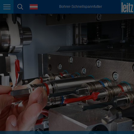
english
Sprache
Bohrer-Schnellspannfutter
Seitennavigation
Seitensuche
México
español
Nederland
nederlands
Österreich
deutsch
Polska
polski
Portugal
português
România
Română
Schweiz
deutsch
français