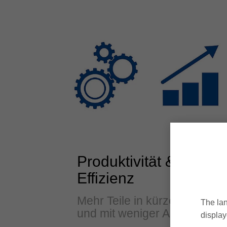
Produktivität &
Effizienz
Mehr Teile in kürzerer Zeit
The lan
und mit weniger Aufwand
display