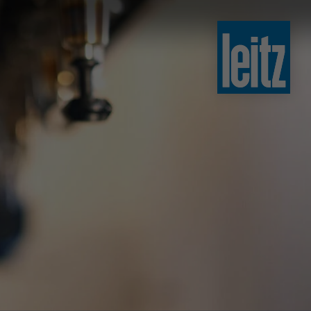
slovenski
english
english
türkçe
english
tiếng việt
中文
ไทย
yкраїнська