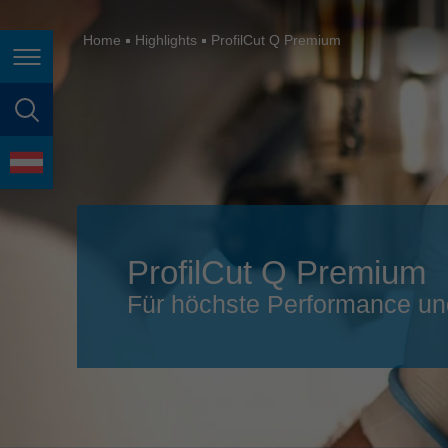
España
France
Home
Highlights
ProfilCut Q Premium
Seitennavigation
Great Britain
Italia
Seitensuche
India
Sprache
Japan (日本)
Lietuva
ProfilCut Q Premium
Magyarország
Für höchste Performance und
Malaysia
México