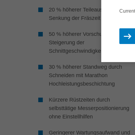
20 % höherer Teileausstoß durch
Current
Senkung der Fräszeit
50 % höherer Vorschub durch
Steigerung der
Schnittgeschwindigkeit auf 120 m/s
30 % höherer Standweg durch
Schneiden mit Marathon
Hochleistungsbeschichtung
Kürzere Rüstzeiten durch
selbsttätige Messerpositionierung
ohne Einstellhilfen
Geringerer Wartungsaufwand und