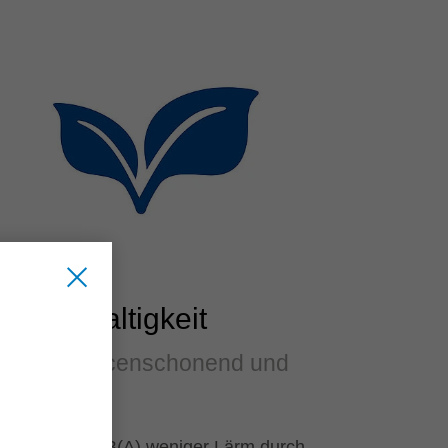
Nachhaltigkeit
Ressourcenschonend und
leise
Bis zu 8 dB(A) weniger Lärm durch