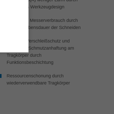
optimiertes Werkzeugdesign
Geringerer Messerverbrauch durch
längere Lebensdauer der Schneiden
Höchster Verschleißschutz und
reduzierte Schmutzanhaftung am
Tragkörper durch
Funktionsbeschichtung
Ressourcenschonung durch
wiederverwendbare Tragkörper