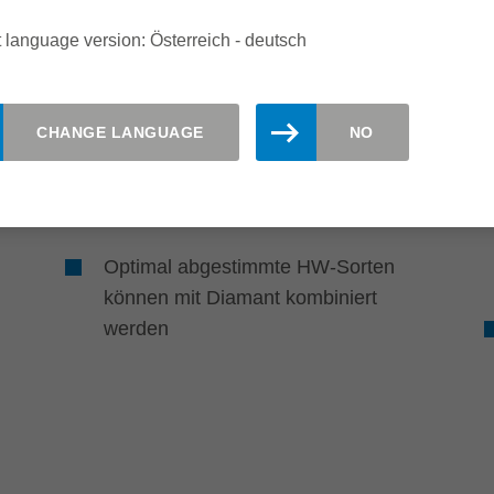
Perfekte Oberflächenqualität durch
 language version: Österreich - deutsch
extra scharfe Schneidkanten und
vibrationsarme Leichtbauweise
CHANGE LANGUAGE
NO
Reduziertes Splitterverhalten am
Holz durch mitprofilierten
Spanbrecher
Optimal abgestimmte HW-Sorten
können mit Diamant kombiniert
werden