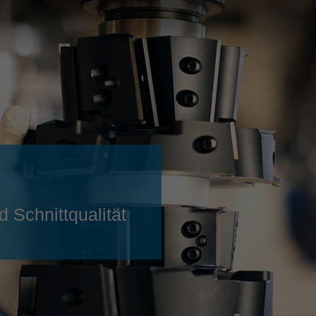
Slovenija
español
Suomi
français
Taiwan
english
Türkiye
italiano
USA
english
Việt Nam
日本語
中国
english
ประเทศไทย
magyar
 Schnittqualität
Україна
english
español