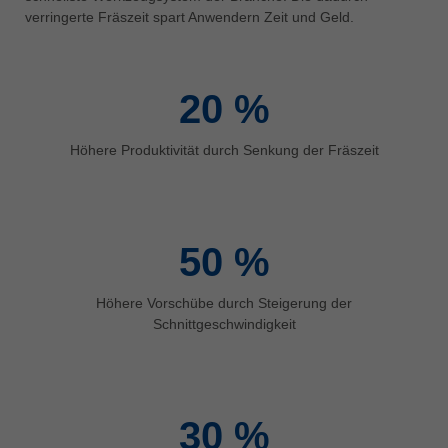
中文
verringerte Fräszeit spart Anwendern Zeit und Geld.
ประเทศไทย
ไทย
20
%
Україна
yкраїнська
Höhere Produktivität durch Senkung der Fräszeit
50
%
Höhere Vorschübe durch Steigerung der
Schnittgeschwindigkeit
30
%