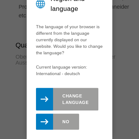
Profilschneiden, Kantenrunder, Vorschneider
language
etc.
The language of your browser is
different from the language
currently displayed on our
Qualität
website. Would you like to change
the language?
Oberflächen in Finishqualität für weniger
Ausschuss und Nacharbeit
Current language version:
International - deutsch
CHANGE
LANGUAGE
NO