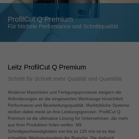
Singapore
english
ProfilCut Q Premium
Slovenija
Für höchste Performance und Schnittqualität
slovenski
Suomi
english
Taiwan
Leitz ProfilCut Q Premium
english
Schnitt für Schnitt mehr Qualität und Quantität
Türkiye
türkçe
Moderne Maschinen und Fertigungsprozesse steigern die
USA
Anforderungen an die eingesetzten Werkzeuge hinsichtlich
english
Performance und Bearbeitungsqualität. Marktübliche Systeme
stoßen dabei meist an ihre Leistungsgrenzen. ProfilCut Q
Việt Nam
Premium ist die ultimative Lösung für Unternehmen, die mehr
tiếng việt
aus ihrer Produktion holen wollen. Mit
Schnittgeschwindigkeiten von bis zu 120 m/s ist es das
中国
schnellste Werkzeugsystem der Branche. Die dadurch