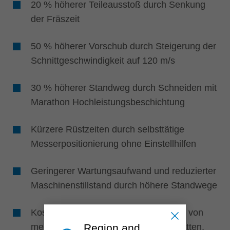
20 % höherer Teileausstoß durch Senkung
der Fräszeit
50 % höherer Vorschub durch Steigerung der
Schnittgeschwindigkeit auf 120 m/s
30 % höherer Standweg durch Schneiden mit
Marathon Hochleistungsbeschichtung
Kürzere Rüstzeiten durch selbsttätige
Messerpositionierung ohne Einstellhilfen
Geringerer Wartungsaufwand und reduzierter
Maschinenstillstand durch höhere Standwege
Kosteneffizient durch die Kombination von
mehreren Messertypen wie Wendeplatten,
Region and