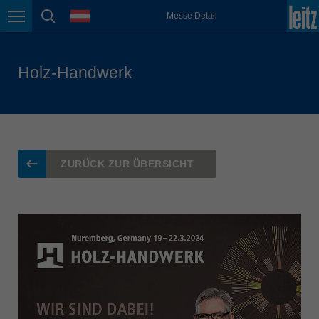
english
Sprache
Messe Detail
Seitennavigation
Seitensuche
Magyarország
magyar
Holz-Handwerk
Malaysia
english
México
español
Nederland
ZURÜCK ZUR ÜBERSICHT
nederlands
Österreich
deutsch
Polska
polski
Portugal
português