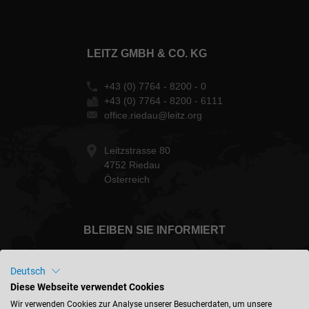
LEITZ GMBH & CO. KG
+43 (0) 7764 - 8200 - 0
+43 (0) 7764 - 8200 - 6111
office.riedau@leitz.org
Leitzstrasse 80
4752 Riedau
Österreich
BLEIBEN SIE INFORMIERT
Deutsch
Diese Webseite verwendet Cookies
Österreich - deutsch
Wir verwenden Cookies zur Analyse unserer Besucherdaten, um unsere