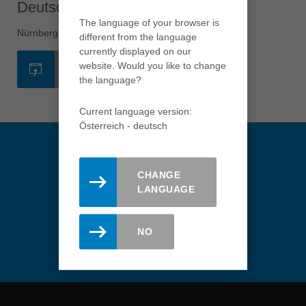
Deutschland - Nürnberg
english
The language of your browser is
Việt Nam
Nürnberg
different from the language
tiếng việt
currently displayed on our
website. Would you like to change
ZUR MESSESEITE
中国
the language?
中文
ประเทศไทย
Current language version:
Österreich - deutsch
ไทย
Україна
yкраїнська
CHANGE
LANGUAGE
Immer informiert bleiben.
Abonnieren Sie hier den Leitz
NO
Newsletter.