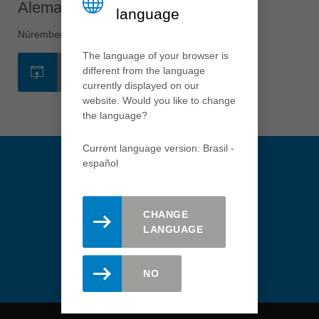
Việt Nam
Alemania - Núremberg
language
tiếng việt
Núremberg
中国
The language of your browser is
中文
different from the language
WEB
currently displayed on our
ประเทศไทย
website. Would you like to change
ไทย
the language?
Україна
yкраїнська
Current language version: Brasil -
español
CHANGE
Manténgase actualizado.
LANGUAGE
Regístrese aquí para recibir el
newsletter de Leitz.
NO