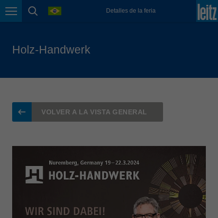
Magyarország
language
Detalles de la feria
magyar
Page navigation
page search
Malaysia
english
Holz-Handwerk
México
español
Nederland
nederlands
VOLVER A LA VISTA GENERAL
Österreich
deutsch
Polska
polski
Portugal
português
România
Română