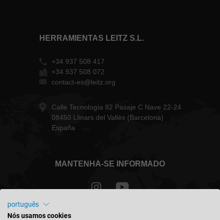
HERRAMIENTAS LEITZ S.L.
+34 937 508 417
+34 937 508 072
contact-es@leitz.org
Calle Tecnología 82 Pasaje C Nave 22-24
08450 Llinars del Vallès (Barcelona)
España
MANTENHA-SE INFORMADO
português
Nós usamos cookies
Portugal - português