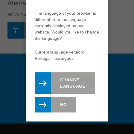
Việt Nam
Alemanha - Nuremberg
tiếng việt
The language of your browser is
90471 Nuremberg
中国
different from the language
中文
currently displayed on our
SITE
website. Would you like to change
ประเทศไทย
the language?
ไทย
Current language version:
Україна
Portugal - português
yкраїнська
CHANGE
LANGUAGE
Mantenha-se atualizado.
Registre-se aqui para a
newsletter Leitz.
NO