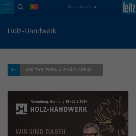
Magyarország
language
Detalhes da feira
magyar
Page navigation
page search
Malaysia
english
Holz-Handwerk
México
español
Nederland
nederlands
VOLTAR PARA A VISÃO GERAL
Österreich
deutsch
Polska
polski
Portugal
português
România
Română