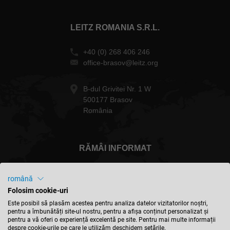
LEITZ ROMANIA S.R.L.
+40 (0) 268 406 246
office-brasov@leitz.org
B-dul Grivitei Nr. 1 W
500177 Brasov
România
RĂMÂI INFORMAT
română
Folosim cookie-uri
România - Română
Este posibil să plasăm acestea pentru analiza datelor vizitatorilor noștri,
pentru a îmbunătăți site-ul nostru, pentru a afișa conținut personalizat și
pentru a vă oferi o experiență excelentă pe site. Pentru mai multe informații
despre cookie-urile pe care le utilizăm deschidem setările.