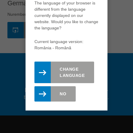
Germania - Nuremberg
The language of your browser is
different from the language
Việt Nam
Nuremberg
currently displayed on our
tiếng việt
website. Would you like to change
中国
the language?
SITE-UL WEB
中文
Current language version:
ประเทศไทย
România - Română
ไทย
Україна
CHANGE
yкраїнська
LANGUAGE
Rămâi actualizat. Inregistreaza-
NO
te aici pentru newsletter-ul Leitz.