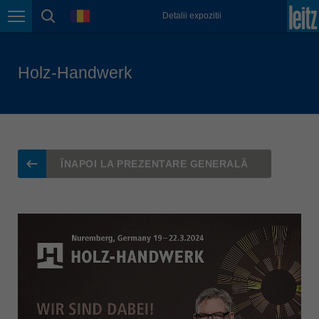
english
Limbă
Detalii expozitii
Navigarea în pagină
căutare în pagină
Magyarország
magyar
Malaysia
Holz-Handwerk
english
México
español
Nederland
ÎNAPOI LA PREZENTARE GENERALĂ
nederlands
Österreich
deutsch
Polska
polski
Portugal
português