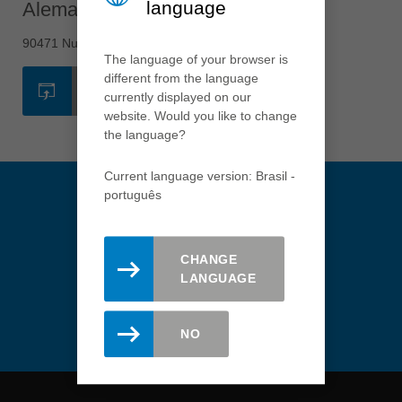
language
Alemanha - Nuremberg
tiếng việt
中国
90471 Nuremberg
中文
The language of your browser is
different from the language
ประเทศไทย
SITE
currently displayed on our
ไทย
website. Would you like to change
the language?
Україна
yкраїнська
Current language version: Brasil -
português
CHANGE
Mantenha-se atualizado.
LANGUAGE
Registre-se aqui para a
newsletter Leitz.
NO