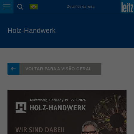
magyar
language
Detalhes da feira
Page navigation
page search
Malaysia
english
Holz-Handwerk
México
español
Nederland
nederlands
Österreich
VOLTAR PARA A VISÃO GERAL
deutsch
Polska
polski
Portugal
português
România
Română