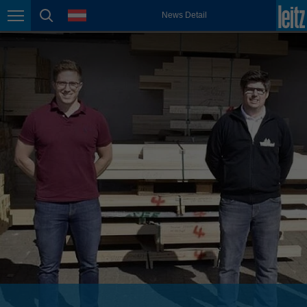
english
Sprache
News Detail
Seitennavigation
Seitensuche
México
español
Nederland
nederlands
Österreich
deutsch
Polska
polski
Portugal
português
România
Română
Schweiz
deutsch
français