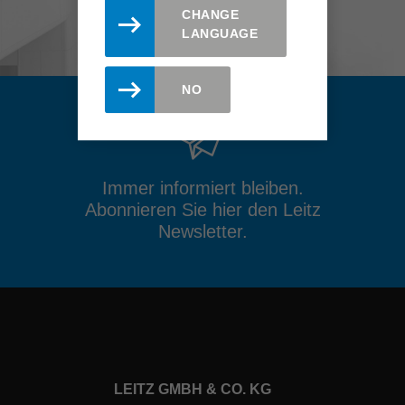
CHANGE
LANGUAGE
NO
Immer informiert bleiben.
Abonnieren Sie hier den Leitz
Newsletter.
LEITZ GMBH & CO. KG