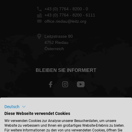
+43 (0) 7764 - 8200 - 0
+43 (0) 7764 - 8200 - 6111
office.riedau@leitz.org
Leitzstrasse 80
4752 Riedau
Österreich
BLEIBEN SIE INFORMIERT
Österreich - deutsch
Deutsch
Diese Webseite verwendet Cookies
STANDORT FINDEN
Wir verwenden Cookies zur Analyse unserer Besucherdaten, um unsere
Website zu verbessern und Ihnen ein großartiges Website-Erlebnis zu bieten.
Für weitere Informationen zu den von uns verwendeten Cookies, öffnen Sie