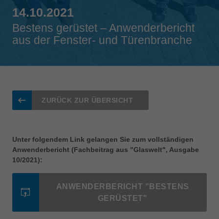
Singapore
14.10.2021
english
Bestens gerüstet – Anwenderbericht
Slovenija
aus der Fenster- und Türenbranche
slovenski
Suomi
english
Taiwan
ZURÜCK ZUR ÜBERSICHT
english
Türkiye
türkçe
Unter folgendem Link gelangen Sie zum vollständigen
Anwenderbericht (Fachbeitrag aus "Glaswelt", Ausgabe
USA
10/2021):
english
Việt Nam
ANWENDERBERICHT "BESTENS
tiếng việt
GERÜSTET"
中国