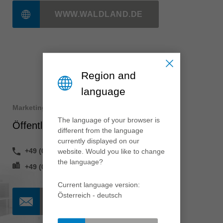
中文
WWW.WALDLAND.DE
ประเทศไทย
ไทย
Україна
yкраїнська
Region and
language
Marketing
The language of your browser is
Öffentlichkeitsarbeit
different from the language
currently displayed on our
+49 (0) 7364 950 204
website. Would you like to change
the language?
+49 (0) 7364 950 662
Current language version:
Österreich - deutsch
KONTAKT AUFNEHMEN