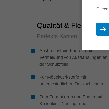
Current
Qualität & Flexibilität
Perfekte Kanten
Ausbruchsfreie Kanten und
Vermeidung von Ausfransungen an
der Schutzfolie
Für Möbelwerkstoffe mit
unterschiedlichen Deckschichten
Zum Formatieren und Fügen auf
Konsolen-, Nesting- und