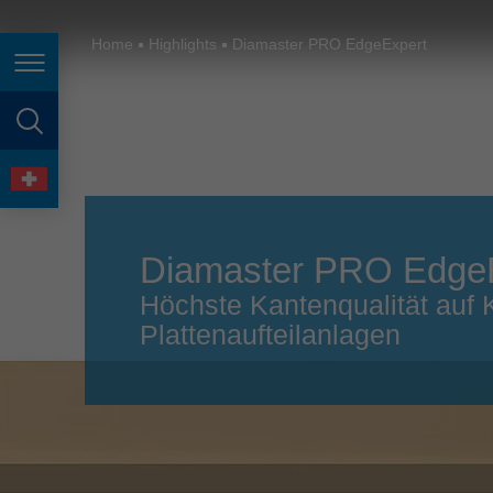
España
France
Home
Highlights
Diamaster PRO EdgeExpert
Seitennavigation
Great Britain
Italia
Seitensuche
India
Sprache
Japan (日本)
Diamaster PRO Edge
Lietuva
Höchste Kantenqualität auf 
Magyarország
Plattenaufteilanlagen
Malaysia
México