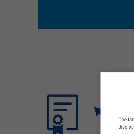
The lan
display