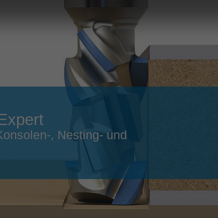
Slovenija
español
Suomi
français
Taiwan
english
Türkiye
italiano
USA
english
Việt Nam
日本語
Expert
中国
english
Konsolen-, Nesting- und
ประเทศไทย
magyar
Україна
english
español