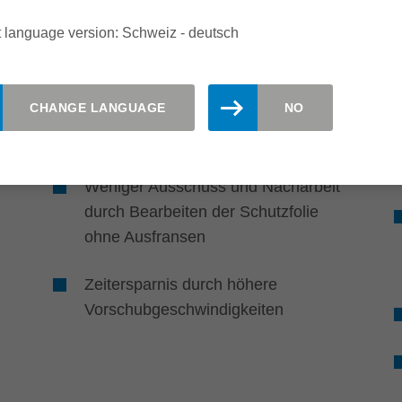
 language version: Schweiz - deutsch
Effizienz
CHANGE LANGUAGE
NO
Weniger Nacharbeit
Weniger Ausschuss und Nacharbeit
durch Bearbeiten der Schutzfolie
ohne Ausfransen
Zeitersparnis durch höhere
Vorschubgeschwindigkeiten