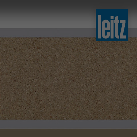
slovenski
english
english
türkçe
english
tiếng việt
中文
ไทย
yкраїнська