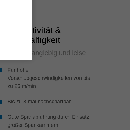
Produktivität &
Nachhaltigkeit
Schnell, langlebig und leise
Für hohe
Vorschubgeschwindigkeiten von bis
zu 25 m/min
Bis zu 3-mal nachschärfbar
Gute Spanabführung durch Einsatz
großer Spankammern