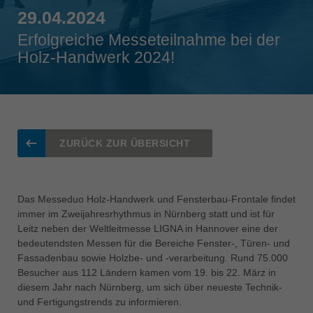
Singapore
29.04.2024
english
Erfolgreiche Messeteilnahme bei der
Holz-Handwerk 2024!
Slovenija
slovenski
Suomi
english
Taiwan
ZURÜCK ZUR ÜBERSICHT
english
Türkiye
türkçe
Das Messeduo Holz-Handwerk und Fensterbau-Frontale findet
immer im Zweijahresrhythmus in Nürnberg statt und ist für
USA
Leitz neben der Weltleitmesse LIGNA in Hannover eine der
english
bedeutendsten Messen für die Bereiche Fenster-, Türen- und
Fassadenbau sowie Holzbe- und -verarbeitung. Rund 75.000
Việt Nam
Besucher aus 112 Ländern kamen vom 19. bis 22. März in
tiếng việt
diesem Jahr nach Nürnberg, um sich über neueste Technik-
中国
und Fertigungstrends zu informieren.