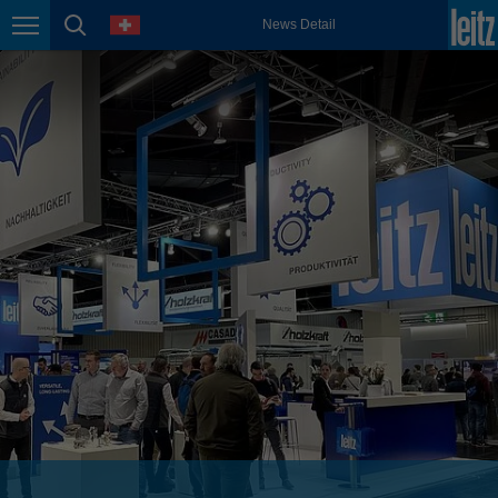
english
Sprache
News Detail
Seitennavigation
Seitensuche
México
español
Nederland
nederlands
Österreich
deutsch
Polska
polski
Portugal
português
România
Română
Schweiz
deutsch
français