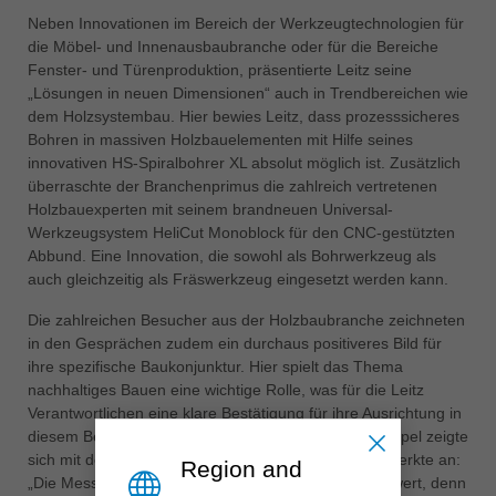
中文
Neben Innovationen im Bereich der Werkzeugtechnologien für
die Möbel- und Innenausbaubranche oder für die Bereiche
ประเทศไทย
Fenster- und Türenproduktion, präsentierte Leitz seine
ไทย
„Lösungen in neuen Dimensionen“ auch in Trendbereichen wie
Україна
dem Holzsystembau. Hier bewies Leitz, dass prozesssicheres
yкраїнська
Bohren in massiven Holzbauelementen mit Hilfe seines
innovativen HS-Spiralbohrer XL absolut möglich ist. Zusätzlich
überraschte der Branchenprimus die zahlreich vertretenen
Holzbauexperten mit seinem brandneuen Universal-
Werkzeugsystem HeliCut Monoblock für den CNC-gestützten
Abbund. Eine Innovation, die sowohl als Bohrwerkzeug als
auch gleichzeitig als Fräswerkzeug eingesetzt werden kann.
Die zahlreichen Besucher aus der Holzbaubranche zeichneten
in den Gesprächen zudem ein durchaus positiveres Bild für
ihre spezifische Baukonjunktur. Hier spielt das Thema
nachhaltiges Bauen eine wichtige Rolle, was für die Leitz
Verantwortlichen eine klare Bestätigung für ihre Ausrichtung in
diesem Bereich ist. Leitz Geschäftsführer Jürgen Köppel zeigte
sich mit dem Messeverlauf mehr als zufrieden und merkte an:
Region and
„Die Messe Holz-Handwerk ist immer einen Besuch wert, denn