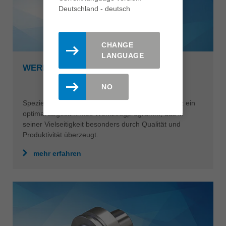
Deutschland - deutsch
CHANGE
LANGUAGE
WERKZEUGE FÜR PMMA
NO
Speziell für die Bearbeitung von PMMA bietet Leitz ein
optimal abgestimmtes Werkzeugprogramm, das in
seiner Vielseitigkeit besonders durch Qualität und
Produktivität überzeugt.
mehr erfahren