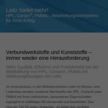
Singapore
Leitz bietet mehr!
english
®
HPL, Corian
, PMMA – Bearbeitungskompetenz
Slovenija
für Ihren Erfolg.
slovenski
Suomi
english
Taiwan
Verbundwerkstoffe und Kunststoffe –
english
immer wieder eine Herausforderung
Türkiye
Mehr Qualität, Effizienz und Produktivität bei der
türkçe
Bearbeitung von HPL, Corian®, PMMA mit
USA
Werkzeuglösungen von Leitz
english
Im Innenausbau, in der Möbelproduktion oder im Messe- und
Việt Nam
Ladenbau werden moderne Werkstoffe wie HPL, Corian® oder
tiếng việt
PMMA mit ihren zahlreichen, besonderen Eigenschaften
tagtäglich in vielfältiger Art verwendet und bearbeitet. Das
中国
oberste Ziel für jeden Anwender, ist dabei das perfekte