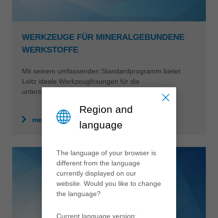
WERKZEUGE FÜR MINERALGEBUNDENE
WERKSTOFFE
Mit seinem umfassenden Standardprogramm bietet
Leitz ideale Werkzeuglösungen für die
unterschiedlichsten Bearbeitungsarten.
Region and
mehr erfahren
language
The language of your browser is
different from the language
currently displayed on our
website. Would you like to change
the language?
Current language version: