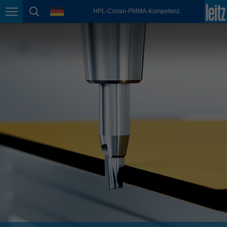
english
Sprache
HPL-Corian-PMMA-Kompetenz
Seitennavigation
Seitensuche
México
español
Nederland
nederlands
Österreich
deutsch
Polska
polski
Portugal
português
România
Română
Schweiz
deutsch
français