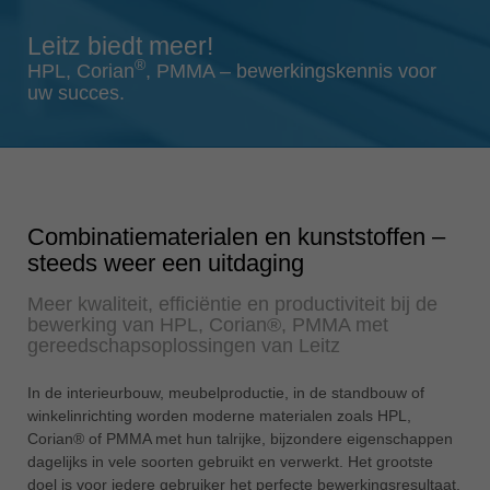
Singapore
english
Leitz biedt meer!
®
Slovenija
HPL, Corian
, PMMA – bewerkingskennis voor
uw succes.
slovenski
Suomi
english
Taiwan
english
Combinatiematerialen en kunststoffen –
steeds weer een uitdaging
Türkiye
türkçe
Meer kwaliteit, efficiëntie en productiviteit bij de
bewerking van HPL, Corian®, PMMA met
USA
gereedschapsoplossingen van Leitz
english
Việt Nam
In de interieurbouw, meubelproductie, in de standbouw of
winkelinrichting worden moderne materialen zoals HPL,
tiếng việt
Corian® of PMMA met hun talrijke, bijzondere eigenschappen
中国
dagelijks in vele soorten gebruikt en verwerkt. Het grootste
中文
doel is voor iedere gebruiker het perfecte bewerkingsresultaat.