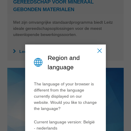
GEREEDSCHAP VOOR MINERAAL
GEBONDEN MATERIALEN
Met zijn omvangrijke standaardprogramma biedt Leitz
ideale gereedschapsoplossingen voor de meest
uiteenlopende bewerkingssoorten.
Lees meer
Region and
language
The language of your browser is
different from the language
currently displayed on our
website. Would you like to change
the language?
Current language version: België
- nederlands