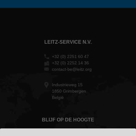
LEITZ-SERVICE N.V.
+32 (0) 2251 60 47
+32 (0) 2252 14 36
contact-be@leitz.org
Industrieweg 15
1850 Grimbergen
België
BLIJF OP DE HOOGTE