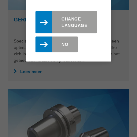
CHANGE
GEREEDSCHAPPEN VOOR PMMA
LANGUAGE
Speciaal voor de bewerking van PMMA biedt Leitz een
NO
optimaal afgestemd gereedschapsprogramma, welke
zich in zijn veelzijdigheid bijzonder onderscheidt op het
gebied van kwaliteit en productiviteit.
Lees meer