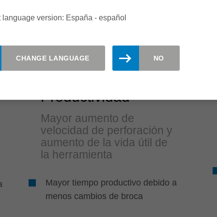
t language version: España - español
CHANGE LANGUAGE
NO
Productividad
Mayor aumento de
velocidad de perforación y
aumento de la vida útil de
la herramienta
Mayor tiempo productivo debido a
a
menos cambios de broca