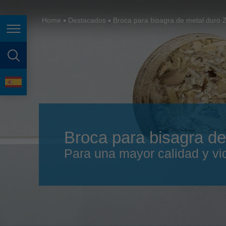
España
France
Home
Destacados
Broca para bisagra de metal duro Z
Page navigation
Great Britain
Italia
page search
India
language
Japan (日本)
Lietuva
Broca para bisagra de
Magyarország
Para una mayor calidad y vida
Malaysia
México