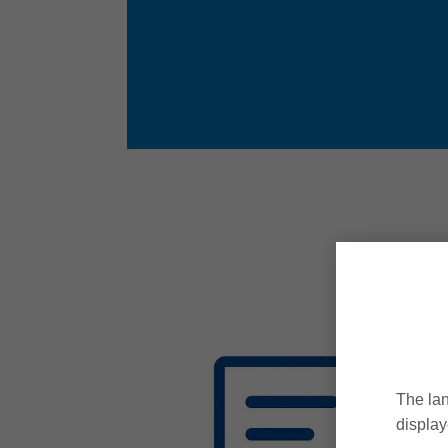
The lan
display