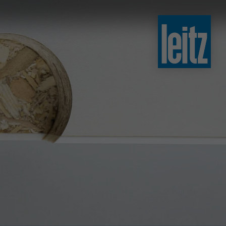
slovenski
english
english
türkçe
english
tiếng việt
中文
ไทย
yкраїнська