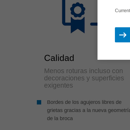
Curren
Calidad
Menos roturas incluso con
decoraciones y superficies
exigentes
Bordes de los agujeros libres de
grietas gracias a la nueva geometrí
de la broca