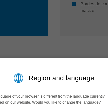
Bordes de cor
macizo
Sus ventajas a través de ...
Region and language
guage of your browser is different from the language currently
ed on our website. Would you like to change the language?