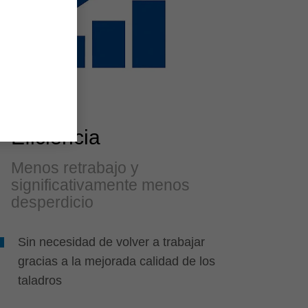
Eficiencia
Menos retrabajo y
significativamente menos
desperdicio
Sin necesidad de volver a trabajar
gracias a la mejorada calidad de los
taladros