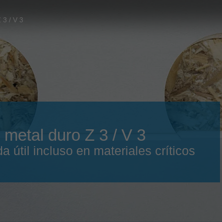
Slovenija
español
Suomi
 3 / V 3
français
Taiwan
english
Türkiye
italiano
USA
english
Việt Nam
日本語
中国
english
 metal duro Z 3 / V 3
ประเทศไทย
magyar
 útil incluso en materiales críticos
Україна
english
español