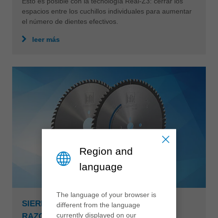
Esto es posible con la tecnología Real-Z3: cerrar los
espacios entre los cuchillos individuales para aumentar
el número de dientes efectivos.
leer más
Region and
language
The language of your browser is
SIERRA CIRCULAR RAZORCUT Y
different from the language
currently displayed on our
RAZORCUT PLUS