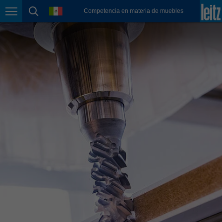
english
language
Competencia en materia de muebles
Page navigation
page search
México
español
Nederland
nederlands
Österreich
deutsch
Polska
polski
Portugal
português
România
Română
Schweiz
deutsch
français