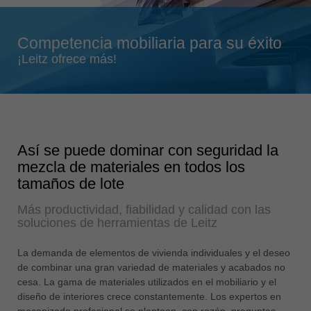
Singapore
english
Competencia mobiliaria para su éxito
Slovenija
¡Leitz ofrece más!
slovenski
Suomi
english
Taiwan
Así se puede dominar con seguridad la
english
mezcla de materiales en todos los
Türkiye
tamaños de lote
türkçe
Más productividad, fiabilidad y calidad con las
USA
soluciones de herramientas de Leitz
english
La demanda de elementos de vivienda individuales y el deseo
Việt Nam
de combinar una gran variedad de materiales y acabados no
tiếng việt
cesa. La gama de materiales utilizados en el mobiliario y el
diseño de interiores crece constantemente. Los expertos en
中国
mecanizado profesional se plantean, con razón, preguntas