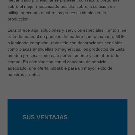
中文
sobre el mejor mecanizado posible, sobre la solución de
ประเทศไทย
utillaje adecuada o sobre los procesos ideales en la
producción.
ไทย
Leitz ofrece aquí soluciones y servicios especiales. Tanto si se
Україна
trata de material de paneles de madera contrachapada, MDF
yкраїнська
o laminado compacto, revestido con decoraciones sensibles
como placas antihuellas o magnéticas, los productos de Leitz
pueden procesar todo esto perfectamente y con ahorro de
tiempo. En combinación con el concepto de servicio
adecuado, una oferta imbatible para un mayor éxito de
nuestros clientes.
SUS VENTAJAS