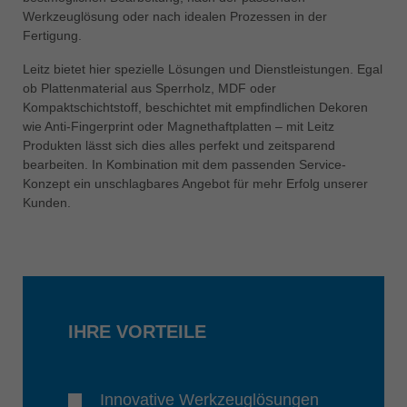
中文
Werkzeuglösung oder nach idealen Prozessen in der
Fertigung.
ประเทศไทย
ไทย
Leitz bietet hier spezielle Lösungen und Dienstleistungen. Egal
ob Plattenmaterial aus Sperrholz, MDF oder
Україна
Kompaktschichtstoff, beschichtet mit empfindlichen Dekoren
yкраїнська
wie Anti-Fingerprint oder Magnethaftplatten – mit Leitz
Produkten lässt sich dies alles perfekt und zeitsparend
bearbeiten. In Kombination mit dem passenden Service-
Konzept ein unschlagbares Angebot für mehr Erfolg unserer
Kunden.
IHRE VORTEILE
Innovative Werkzeuglösungen