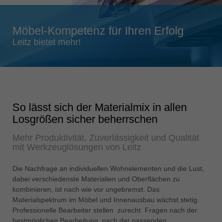
Singapore
english
Möbel-Kompetenz für Ihren Erfolg
Slovenija
Leitz bietet mehr!
slovenski
Suomi
english
Taiwan
So lässt sich der Materialmix in allen
english
Losgrößen sicher beherrschen
Türkiye
Mehr Produktivität, Zuverlässigkeit und Qualität
türkçe
mit Werkzeuglösungen von Leitz
USA
english
Die Nachfrage an individuellen Wohnelementen und die Lust,
dabei verschiedenste Materialien und Oberflächen zu
Việt Nam
kombinieren, ist nach wie vor ungebremst. Das
tiếng việt
Materialspektrum im Möbel und Innenausbau wächst stetig.
Professionelle Bearbeiter stellen zurecht Fragen nach der
中国
bestmöglichen Bearbeitung, nach der passenden