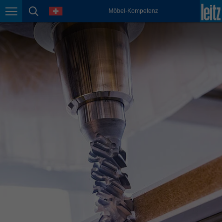
english
Sprache
Möbel-Kompetenz
Seitennavigation
Seitensuche
México
español
Nederland
nederlands
Österreich
deutsch
Polska
polski
Portugal
português
România
Română
Schweiz
deutsch
français