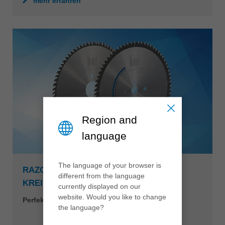
mehr erfahren
Region and
language
The language of your browser is
RAZORCUT UND RAZORCUT PLUS
different from the language
KREISSÄGEBLATT
currently displayed on our
website. Would you like to change
Perfekte Kanten beim Plattenaufteilen
the language?