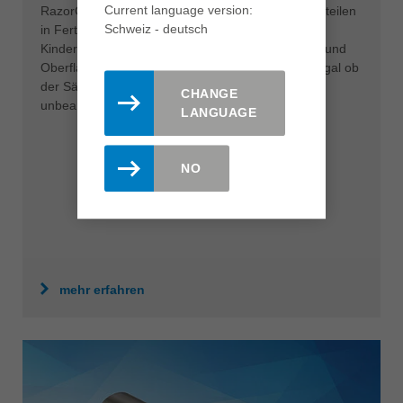
Current language version:
RazorCut Kreissägeblätter machen das Plattenaufteilen
Schweiz - deutsch
in Fertigschnittqualität bei hohen Vorschüben zum
Kinderspiel. Unterschiedlichste Plattenmaterialien und
Oberflächen lassen sich so perfekt bearbeiten – egal ob
der Sägeschnitt später noch bekantet wird oder
CHANGE
unbearbeitet bleibt.
LANGUAGE
NO
mehr erfahren