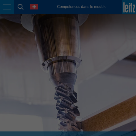
english
language
Compétences dans le meuble
Page navigation
page search
México
español
Nederland
nederlands
Österreich
deutsch
Polska
polski
Portugal
português
România
Română
Schweiz
deutsch
français