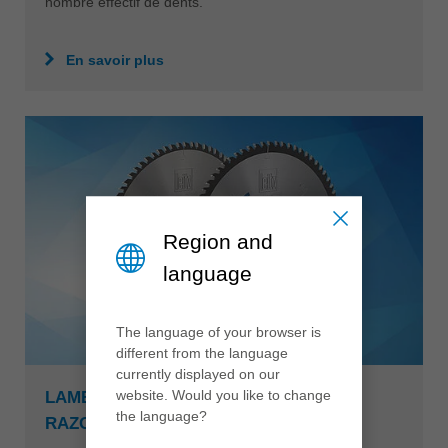
nombre effectif de dents.
En savoir plus
Region and
language
The language of your browser is
different from the language
currently displayed on our
website. Would you like to change
LAMES DE SCIES RAZORCUT ET
the language?
RAZORCUT PLUS