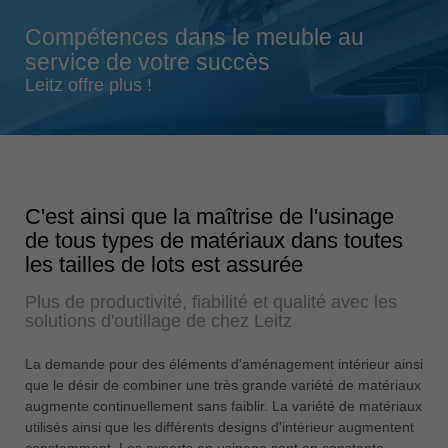
Singapore
Compétences dans le meuble au
english
service de votre succès
Slovenija
Leitz offre plus !
slovenski
Suomi
english
Taiwan
C'est ainsi que la maîtrise de l'usinage
english
de tous types de matériaux dans toutes
Türkiye
les tailles de lots est assurée
türkçe
Plus de productivité, fiabilité et qualité avec les
USA
solutions d'outillage de chez Leitz
english
La demande pour des éléments d'aménagement intérieur ainsi
Việt Nam
que le désir de combiner une très grande variété de matériaux
tiếng việt
augmente continuellement sans faiblir. La variété de matériaux
utilisés ainsi que les différents designs d'intérieur augmentent
中国
constamment. Les experts en usinage sont en constante