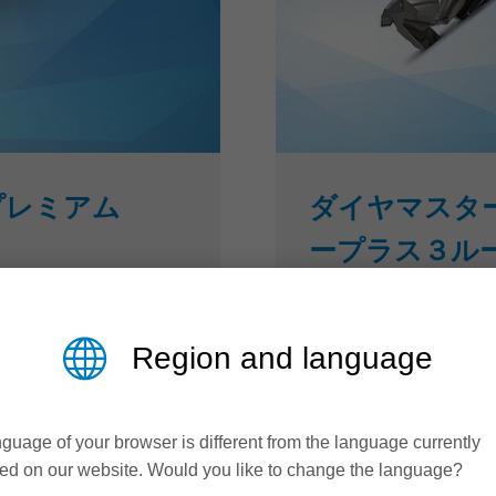
プレミアム
ダイヤマスター
ープラス３ル
3枚刃完全有効切削に
Region and language
して、極めて高い柔軟
ダイヤマスタープロ３ 
iRo）製の新しいコレ
パイラル状に配置し個
クプレミアム」を開発。
クノロジー（３枚刃完
guage of your browser is different from the language currently
とができます。
維持しながら、工具寿
ed on our website. Would you like to change the language?
ます。 最大５０％速