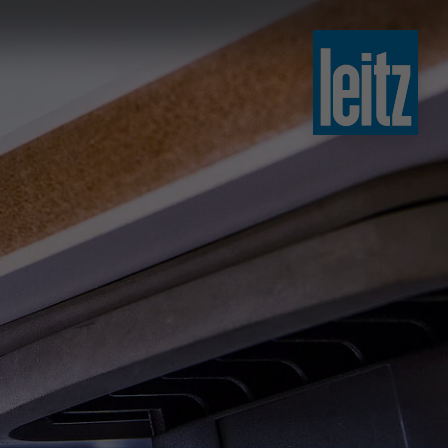
slovenski
english
english
türkçe
english
tiếng việt
中文
ไทย
yкраїнська