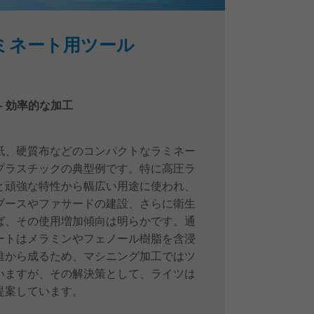
ミネート用ツール
– 効率的な加工
紙、硬質布などのコンパクトなラミネー
プラスチックの典型例です。特に高圧ラ
と頑強な特性から幅広い用途に使われ、
ブースやファサードの建設、さらに衛生
ば、その使用増加傾向は明らかです。通
ートはメラミンやフェノール樹脂を含浸
維から成るため、マシニング加工ではツ
いますが、その解決策として、ライツは
提案しています。