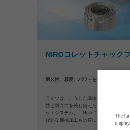
NIROコレットチャック
耐久性、精度、パワーを備えた優れもの
ライツは、こうした課題への取り組みと
性と耐久性を兼ね備えたステンレス鋼（N
ットシステム、「NiRoコレットチャッ
The lan
複雑な機械加工も迅速に難なくこなすこ
display