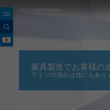
España
France
ホーム
家具製作の技術力
Page navigation
Great Britain
Italia
page search
India
language
Japan (日本)
Lietuva
家具製造でお客様の
Magyarország
ライツの強みは他にもあり
Malaysia
México