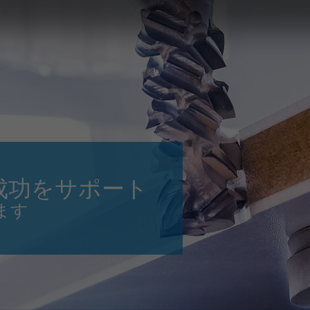
Slovenija
español
Suomi
français
Taiwan
english
Türkiye
italiano
USA
english
Việt Nam
日本語
中国
english
成功をサポート
ประเทศไทย
magyar
ます
Україна
english
español