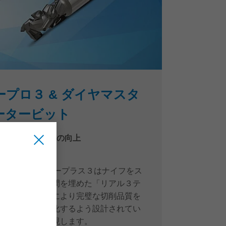
プロ３ & ダイヤマスタ
ータービット
よる生産性と品質の向上
& ダイヤマスタープラス３はナイフをス
々のナイフの隙間を埋めた「リアル３テ
全有効切削）」により完璧な切削品質を
命と性能を最大化するよう設計されてい
い送り速度を実現します。