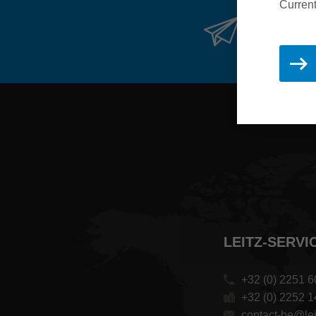
Current
Restez
LEITZ-SERVIC
+32 (0) 2251 6
+32 (0) 2252 1
contact-be@lei