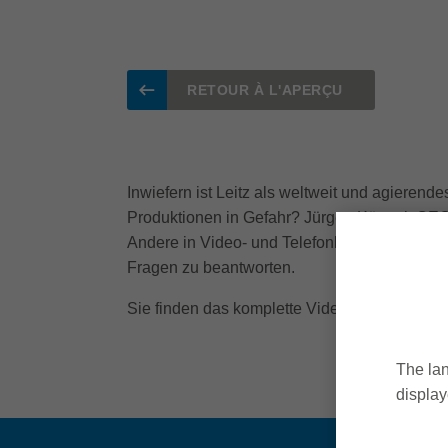
RETOUR À L'APERÇU
Inwiefern ist Leitz als weltweit und agieren
Produktionen in Gefahr? Jürgen Köppel, CEO vo
Andere in Video- und Telefonkonferenzen, fer
Fragen zu beantworten.
Sie finden das komplette Video unter nachfo
The lan
display