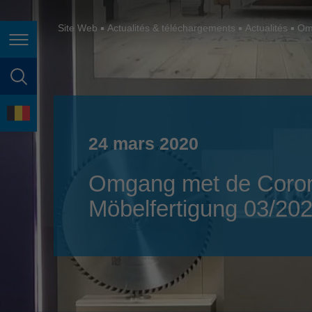
España
France
Site Web
Actualités & téléchargements
Actualités
Omg
Page navigation
Great Britain
Italia
page search
India
language
Japan (日本)
24 mars 2020
Lietuva
Omgang met de Corona
Magyarország
Möbelfertigung 03/20
Malaysia
México