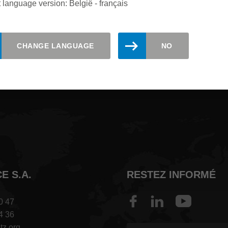
 language version: België - français
 informé(e). Inscrivez-vous à la new
CHANGE LANGUAGE
NO
E S.A.
RESTEZ INFORMÉ
0 47
4 36
tz.org