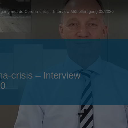
Slovenija
español
Suomi
ang met de Corona-crisis – Interview Möbelfertigung 03/2020
français
Taiwan
english
Türkiye
italiano
USA
english
Việt Nam
日本語
中国
english
-crisis – Interview
ประเทศไทย
magyar
20
Україна
english
español