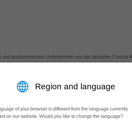
des und produzierendes Unternehmen von der aktuellen Corona-Kri
n Leitz und als Vertriebsprofi normalerweise viel in der Welt u
tigte der „möbelfertigung“ kurzerhand ein individuelles Video i
Region and language
lgendem Link:
https://bit.ly/3dq1leg
guage of your browser is different from the language currently
ed on our website. Would you like to change the language?