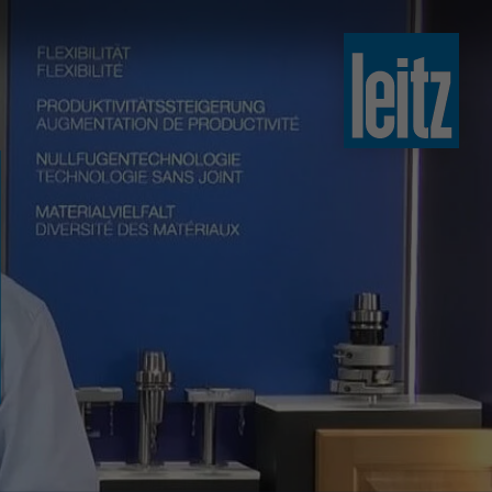
slovenski
english
english
türkçe
english
tiếng việt
中文
ไทย
yкраїнська