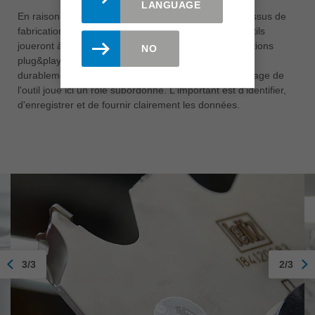
LANGUAGE
En raison de la mise en réseau croissante des processus de
fabrication tout au long de la chaîne de valeur, les outils
joueront à l'avenir un rôle central et offriront des solutions
NO
plug&play qui influencent, optimisent et sécurisent
durablement les processus de travail. Le type de codage de
l'outil joue ici un rôle subordonné. L'important est d'identifier,
d'enregistrer et de fournir clairement les données.
3/3
2/3