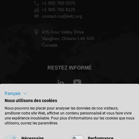
+1 905 760 0375
+1 905 760 8125
contact-ca@leitz.org
435 Four Valley Drive
Vaughan, Ontario L4K 5X5
Canada
RESTEZ INFORMÉ
français
Nous utilisons des cookies
Canada - français
Nous pouvons les placer pour analyser les données de nos visiteurs,
améliorer notre site Web, afficher un contenu personnalisé et vous faire vivre
une expérience inoubliable. Pour plus d'informations sur les cookies que nous
TROUVER UN EMPLACEMENT
utilisons, ouvrez les paramètres.
Nécessaire
Performance