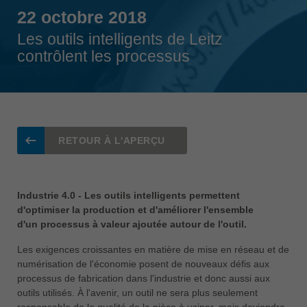
Singapore
22 octobre 2018
english
Les outils intelligents de Leitz
contrôlent les processus
Slovenija
slovenski
Suomi
english
Taiwan
RETOUR À L'APERÇU
english
Türkiye
türkçe
Industrie 4.0 - Les outils intelligents permettent
d'optimiser la production et d'améliorer l'ensemble
USA
d'un processus à valeur ajoutée autour de l'outil.
english
Les exigences croissantes en matière de mise en réseau et de
Việt Nam
numérisation de l'économie posent de nouveaux défis aux
tiếng việt
processus de fabrication dans l'industrie et donc aussi aux
outils utilisés. À l'avenir, un outil ne sera plus seulement
中国
responsable de la qualité de la pièce à usiner, mais deviendra