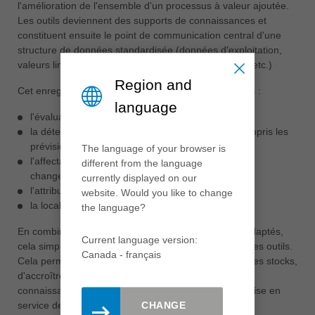
l'amélioration de l'ensemble d'un processus à valeur ajoutée.
Les outils deviennent des supports de connaissances et
constituent ensuite le point de communication central d'une
structure de données standardisée (données d'exploitation,
valeurs limites, historique, séquences de processus, etc.)
Region and
Cet enregistrement électronique permet, entre autres :
language
l'évaluation de l'état de l'outil (usure)
la détermination de la durée de vie restante, y compris les
prévisions de durée de vie des outils
The language of your browser is
l'affectation à la machine, y compris les cycles de
different from the language
changement optimaux
currently displayed on our
l'attribution des paramètres de maintenance
website. Would you like to change
la localisation de l'outil (tool tracking).
the language?
En combinaison avec le modèle de gestion d'outils adaptés,
Current language version:
cela simplifie également l'ensemble de la logistique des outils.
Canada - français
Cela permet d'augmenter la disponibilité, de réduire les stocks,
d'accroître la fiabilité des processus, d'acquérir des
connaissances sur les processus et de simplifier la mise en
service des outils.
CHANGE