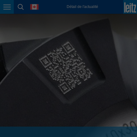
english
language
Détail de l'actualité
Page navigation
page search
México
español
Nederland
nederlands
Österreich
deutsch
Polska
polski
Portugal
português
România
Română
Schweiz
deutsch
français