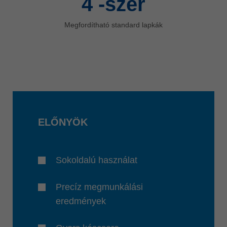
4
-szer
Megfordítható standard lapkák
ELŐNYÖK
Sokoldalú használat
Precíz megmunkálási
eredmények