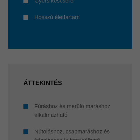
Gyors késcsere
Hosszú élettartam
ÁTTEKINTÉS
Fúráshoz és merülő maráshoz
alkalmazható
Nútoláshoz, csapmaráshoz és