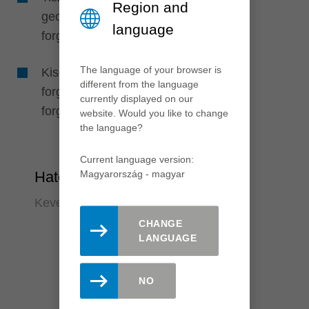
Region and
geometriának és a különálló
language
forgácskamráknak köszönhetően
The language of your browser is
Kisebb súrlódás a polírozott
different from the language
forgácsolóéleknek és a jobb
currently displayed on our
forgácsáramlásnak köszönhetően
website. Would you like to change
the language?
Current language version:
Magyarország - magyar
Hatékonyság
Kevesebb állásidő, gyors késcsere
CHANGE
LANGUAGE
NO