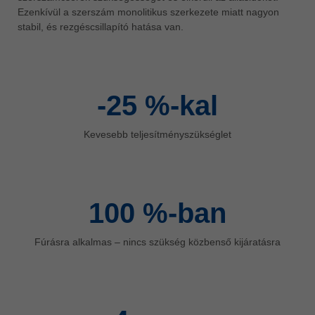
Ezenkívül a szerszám monolitikus szerkezete miatt nagyon
ประเทศไทย
stabil, és rezgéscsillapító hatása van.
ไทย
Україна
yкраїнська
-25
%-kal
Kevesebb teljesítményszükséglet
100
%-ban
Fúrásra alkalmas – nincs szükség közbenső kijáratásra