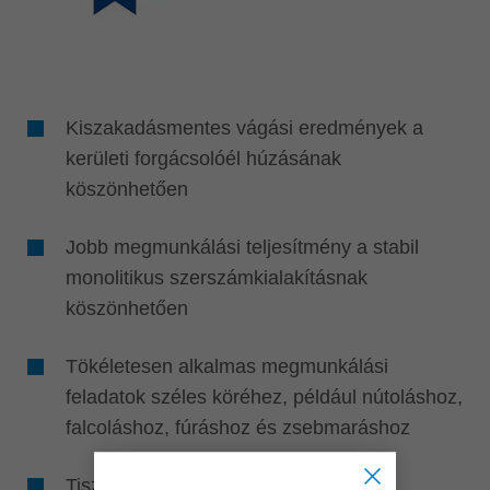
Kiszakadásmentes vágási eredmények a
kerületi forgácsolóél húzásának
köszönhetően
Jobb megmunkálási teljesítmény a stabil
monolitikus szerszámkialakításnak
köszönhetően
Tökéletesen alkalmas megmunkálási
feladatok széles köréhez, például nútoláshoz,
falcoláshoz, fúráshoz és zsebmaráshoz
Tiszta fúrási eredmények az adaptált