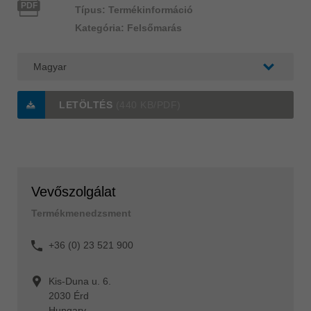
PDF
Típus: Termékinformáció
Kategória: Felsőmarás
LETÖLTÉS
(440 KB/PDF)
Vevőszolgálat
Termékmenedzsment
+36 (0) 23 521 900
Kis-Duna u. 6.
2030 Érd
Hungary