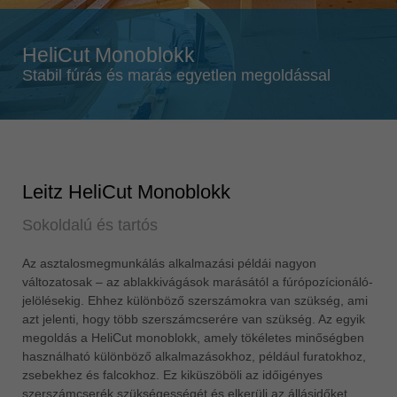
Singapore
english
HeliCut Monoblokk
Slovenija
Stabil fúrás és marás egyetlen megoldással
slovenski
Suomi
english
Taiwan
english
Leitz HeliCut Monoblokk
Türkiye
Sokoldalú és tartós
türkçe
USA
Az asztalosmegmunkálás alkalmazási példái nagyon
változatosak – az ablakkivágások marásától a fúrópozícionáló-
english
jelölésekig. Ehhez különböző szerszámokra van szükség, ami
Việt Nam
azt jelenti, hogy több szerszámcserére van szükség. Az egyik
tiếng việt
megoldás a HeliCut monoblokk, amely tökéletes minőségben
használható különböző alkalmazásokhoz, például furatokhoz,
中国
zsebekhez és falcokhoz. Ez kiküszöböli az időigényes
中文
szerszámcserék szükségességét és elkerüli az állásidőket.