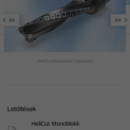
2/2
2/2
HeliCut Monoblokk Felsőmaró
Letöltések
HeliCut Monoblokk