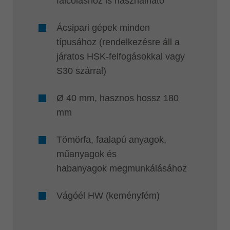
falcoláshoz is használható
Ácsipari gépek minden
típusához (rendelkezésre áll a
járatos HSK-felfogásokkal vagy
S30 szárral)
Ø 40 mm, hasznos hossz 180
mm
Tömörfa, faalapú anyagok,
műanyagok és
habanyagok megmunkálásához
Vágóél HW (keményfém)