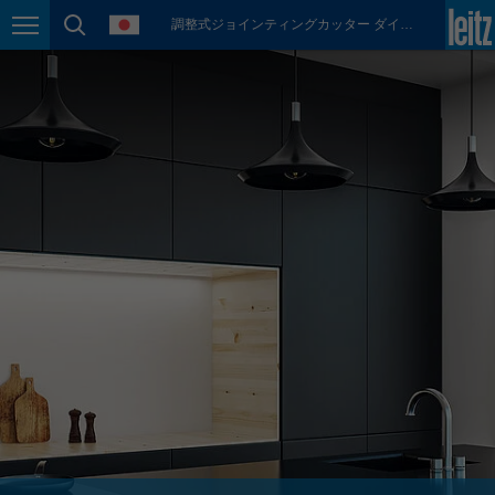
language
調整式ジョインティングカッター ダイヤマスターエッジエキスパート
México
Page navigation
page search
español
Nederland
nederlands
Österreich
deutsch
Polska
polski
Portugal
português
România
Română
Schweiz
deutsch
français