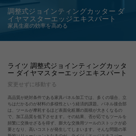
Singapore
english
調整式ジョインティングカッター ダ
イヤマスターエッジエキスパート
Slovenija
家具生産の効率を高める
slovenski
Suomi
english
Taiwan
english
ライツ 調整式ジョインティングカッタ
ー ダイヤマスターエッジエキスパート
Türkiye
türkçe
変更せずに移動する
USA
高品質が絶対条件である家具パネル加工では、多くの場合、立
english
ちはだかるのが材料の多様性という経済的課題。パネル接合部
Việt Nam
は、ツールが摩耗するほど表面化粧層の面積が大きくなるの
tiếng việt
で、加工品質を低下させます。その結果、否が応でもツールを
頻繁に交換せざるを得ず、膨大な交換用ツールのストックが必
中国
要となり、高いコストが発生してしまいます。そんな問題の革
中文
新的ソリューションとなるのが、ライツ「エッジエキスパー