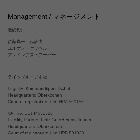
Singapore
english
Management / マネージメント
Slovenija
slovenski
取締役:
Suomi
佐藤真一 代表者
english
ユルゲン・ケッペル
アンドレアス・フーバー
Taiwan
english
Türkiye
ライツグループ本社
türkçe
Legality: Kommanditgesellschaft
USA
Headquarters: Oberkochen
english
Court of registration: Ulm HRA 500156
Việt Nam
VAT no. DE144631520
tiếng việt
Liability Partner: Leitz GmbH Verwaltungen
Headquarters: Oberkochen
中国
Court of registration: Ulm HRB 501028
中文