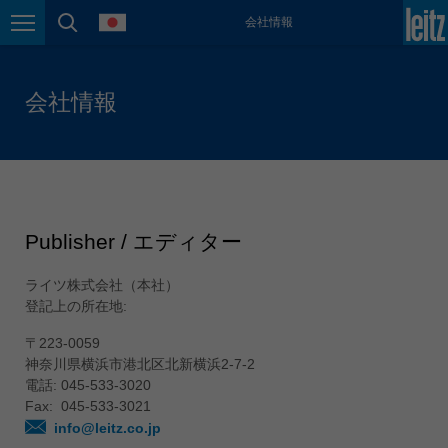
language
会社情報
México
Page navigation
page search
español
Nederland
会社情報
nederlands
Österreich
deutsch
Polska
polski
Publisher / エディター
Portugal
ライツ株式会社（本社）
português
登記上の所在地:
România
〒223-0059
Română
神奈川県横浜市港北区北新横浜2-7-2
Schweiz
電話: 045-533-3020
Fax: 045-533-3021
deutsch
français
info@leitz.co.jp