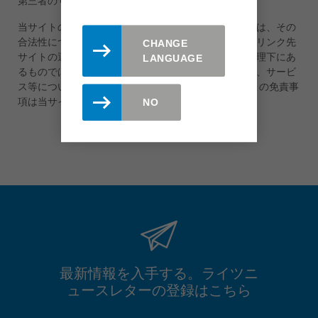
第三者のサイトに関する重要な注意事項：
当サイトのリンク先において掲載される内容については、その
合法性について調査、確認の上掲載しておりますが、リンク先
CHANGE
サイトの運営者の責任で管理されるもので、当社の管理下にあ
LANGUAGE
るものではありません。 故にリンク先サイトの内容、サービ
ス等について当サイトは一切の責任を負いません。 この免責事
項は当サイト内のすべてのリンクに適用されます。
NO
最新情報を入手する。ライツニ
ュースレターの登録はこちら