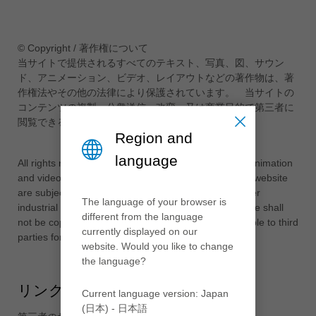
ประเทศไทย
ไทย
© Copyright / 著作権について
Україна
当サイトで提供されるすべてのテキスト、写真、図、サウン
yкраїнська
ド、アニメーション、ビデオ、レイアウトなどの著作物は、著
作権法やその他の法律により保護されています。 当サイトの
コンテンツの複製、公衆送信、改変、又は商業目的で第三者に
閲覧できるようにすることを禁止します。
Region and
language
All rights reserved. Text, pictures, diagrams, sound, animation
and videos as well as their arrangement on the Leitz website
are subject to the protection of the copyright and other
The language of your browser is
industrial property rights. The content of these website shall
different from the language
not be copied, distributed, changed or made accessible to third
currently displayed on our
parties for commercial purposes.
website. Would you like to change
the language?
リンクに関する免責事項
Current language version: Japan
(日本) - 日本語