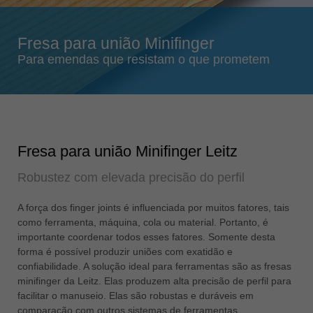
Singapore
english
Fresa para união Minifinger
Slovenija
Para emendas que resistam o que prometem
slovenski
Suomi
english
Taiwan
english
Fresa para união Minifinger Leitz
Türkiye
Robustez com elevada precisão do perfil
türkçe
USA
A força dos finger joints é influenciada por muitos fatores, tais
como ferramenta, máquina, cola ou material. Portanto, é
english
importante coordenar todos esses fatores. Somente desta
Việt Nam
forma é possível produzir uniões com exatidão e
tiếng việt
confiabilidade. A solução ideal para ferramentas são as fresas
minifinger da Leitz. Elas produzem alta precisão de perfil para
中国
facilitar o manuseio. Elas são robustas e duráveis em
中文
comparação com outros sistemas de ferramentas.