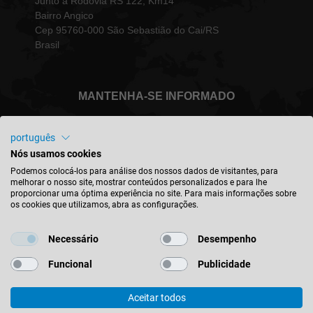
Junto à Rodovia RS 122, Km14
Bairro Angico
Cep 95760-000 São Sebastião do Cai/RS
Brasil
MANTENHA-SE INFORMADO
português
Nós usamos cookies
Brasil - português
Podemos colocá-los para análise dos nossos dados de visitantes, para
melhorar o nosso site, mostrar conteúdos personalizados e para lhe
proporcionar uma óptima experiência no site. Para mais informações sobre
os cookies que utilizamos, abra as configurações.
ENCONTRAR A LOCALIZAÇÃO
Necessário
Desempenho
Funcional
Publicidade
Aceitar todos
© 2026 Leitz GmbH & Co. KG