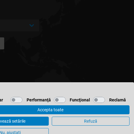
ar
Performanţă
Funcţional
Reclamă
Accepta toate
vează setările
Refuză
Setari cookies
Nu, ajustați