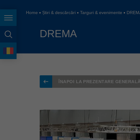
España
France
Home
Știri & descărcări
Targuri & evenimente
DREM
Navigarea în pagină
Great Britain
DREMA
Italia
căutare în pagină
India
Limbă
Japan (日本)
Lietuva
ÎNAPOI LA PREZENTARE GENERAL
Magyarország
Malaysia
México