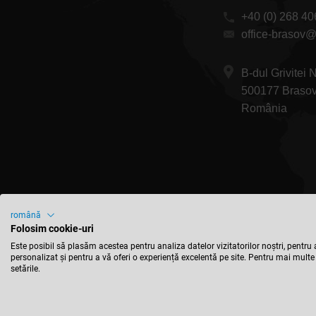
+40 (0) 268 40
office-brasov@
B-dul Grivitei 
500177 Braso
România
română
Folosim cookie-uri
Este posibil să plasăm acestea pentru analiza datelor vizitatorilor noștri, pentru 
personalizat și pentru a vă oferi o experiență excelentă pe site. Pentru mai multe
setările.
© 2026 Leitz Gm