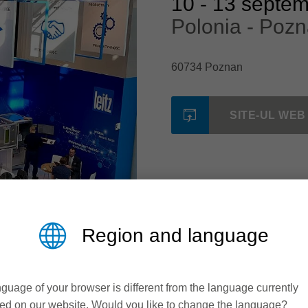
10
-
13 septem
Polonia - Poz
60734 Poznan
SITE-UL WEB
Region and language
guage of your browser is different from the language currently
ed on our website. Would you like to change the language?