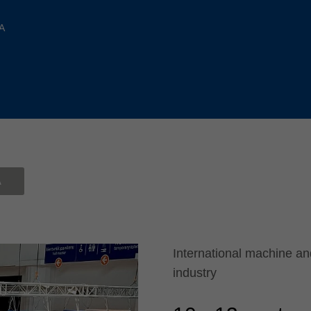
Slovenija
español
Suomi
A
français
Taiwan
english
Türkiye
italiano
USA
english
Việt Nam
日本語
中国
english
Ă
ประเทศไทย
magyar
Україна
english
español
International machine and
industry