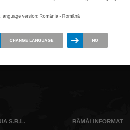
t language version: România - Română
lizat. Inregistreaza-te aici pentru n
CHANGE LANGUAGE
NO
A S.R.L.
RĂMÂI INFORMAT