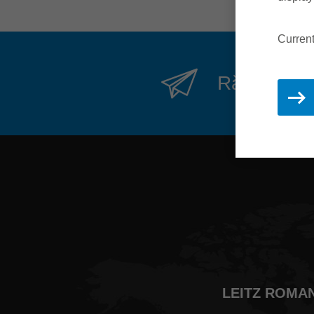
Curren
Rămâi actua
LEITZ ROMANI