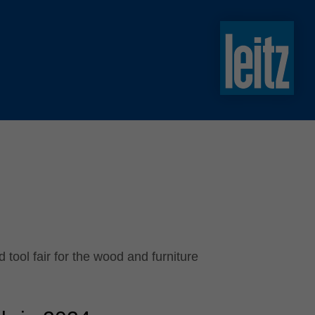
slovenski
english
english
türkçe
english
tiếng việt
中文
ไทย
yкраїнська
 tool fair for the wood and furniture