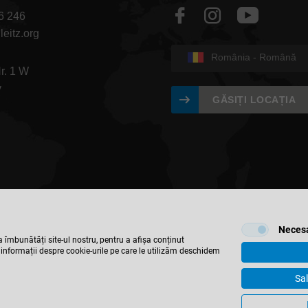
6 246
leitz.org
România - Română
Nr. 1 W
v
GĂSIȚI LOCAȚIA
Neces
a îmbunătăți site-ul nostru, pentru a afișa conținut
 informații despre cookie-urile pe care le utilizăm deschidem
Sal
bH & Co. KG
Imprima
Contact
Confidentialitate
DREMA