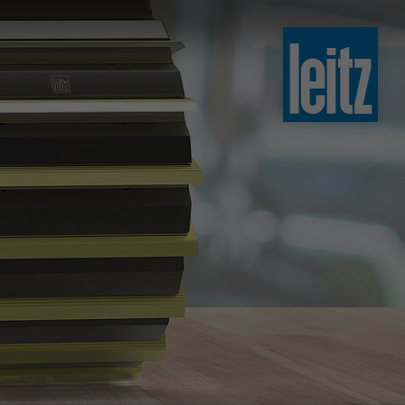
slovenski
english
english
türkçe
english
tiếng việt
中文
ไทย
yкраїнська