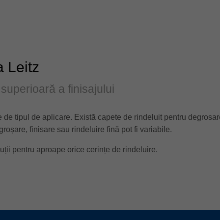
a Leitz
 superioară a finisajului
e de tipul de aplicare. Există capete de rindeluit pentru degrosare
groșare, finisare sau rindeluire fină pot fi variabile.
ții pentru aproape orice cerințe de rindeluire.