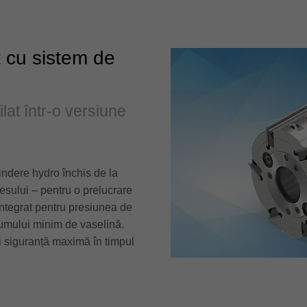
t cu sistem de
ilat într-o versiune
rindere hydro închis de la
cesului – pentru o prelucrare
j integrat pentru presiunea de
sumului minim de vaselină.
i siguranță maximă în timpul