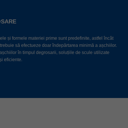
OSARE
le și formele materiei prime sunt predefinite, astfel încât
i trebuie să efectueze doar îndepărtarea minimă a așchiilor.
așchiilor în timpul degrosarii, soluțiile de scule utilizate
i eficiente.