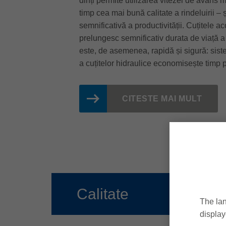
dinți permite utilizarea vitezei de avans 
timp cea mai bună calitate a rindeluirii – ș
semnificativă a productivității. Cuțitele 
prelungesc semnificativ durata de viață a s
este, de asemenea, rapidă și sigură: sis
a cuțitelor hidraulice economisește timp pr
CITESTE MAI MULT
Calitate
The lan
display