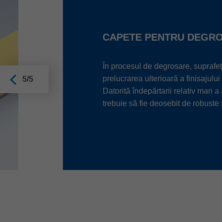
CAPETE PENTRU DEGR
În procesul de degrosare, suprafețe
prelucrarea ulterioară a finisajulu
5/5
Datorită îndepărtarii relativ mari a 
trebuie să fie deosebit de robuste ș