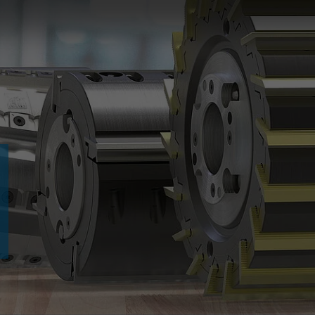
Slovenija
español
Suomi
français
Taiwan
english
Türkiye
italiano
USA
english
Việt Nam
日本語
中国
english
ประเทศไทย
magyar
Україна
english
español