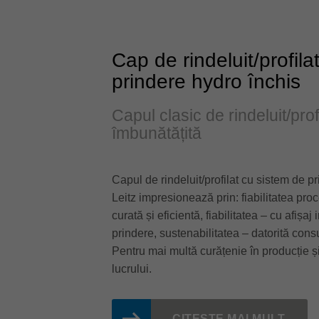
Cap de rindeluit/profila
prindere hydro închis
Capul clasic de rindeluit/prof
îmbunătățită
Capul de rindeluit/profilat cu sistem de p
Leitz impresionează prin: fiabilitatea pro
curată și eficientă, fiabilitatea – cu afișa
prindere, sustenabilitatea – datorită con
Pentru mai multă curățenie în producție ș
lucrului.
CITESTE MAI MULT