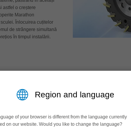
maxime, păstrând în același
i astfel o creștere
acoperite Marathon
culei. Înlocuirea cuțitelor
temul de strângere simultană
ețios în timpul instalării.
Region and language
guage of your browser is different from the language currently
ed on our website. Would you like to change the language?