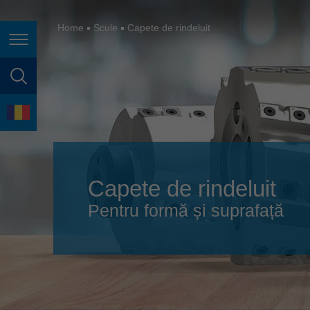
España
France
Home
Scule
Capete de rindeluit
Navigarea în pagină
Great Britain
Italia
căutare în pagină
India
Limbă
Japan (日本)
Lietuva
Capete de rindeluit
Magyarország
Pentru formă și suprafață
Malaysia
México