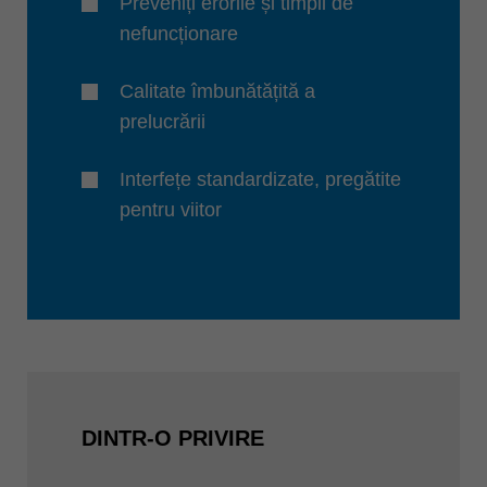
Preveniți erorile și timpii de
nefuncționare
Calitate îmbunătățită a
prelucrării
Interfețe standardizate, pregătite
pentru viitor
DINTR-O PRIVIRE