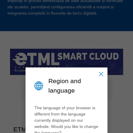
implicați în proces beneficiază de date actualizate și verificate
ale sculelor, permițând configurarea eficientă a mașinii și
integrarea completă în fluxurile de lucru digitale.
Region and
language
The language of your browser is
different from the language
currently displayed on our
website. Would you like to change
ETML Smart Cloud
the language?