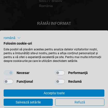
500177 Brasov
România
RĂMÂI INFORMAT
română
Folosim cookie-uri
România - Română
Este posibil să plasăm acestea pentru analiza datelor vizitatorilor noștri,
pentru a îmbunătăți site-ul nostru, pentru a afișa conținut personalizat și
pentru a vă oferi o experiență excelentă pe site. Pentru mai multe informații
despre cookie-urile pe care le utilizăm deschidem setările.
GĂSIȚI LOCAȚIA
Necesar
Performanţă
Funcţional
Reclamă
Accepta toate
© 2026 Leitz GmbH & Co. KG
Imprima
Contact
Confidentialitate
Termeni si conditii
Salvează setările
Refuză
Setari cookies