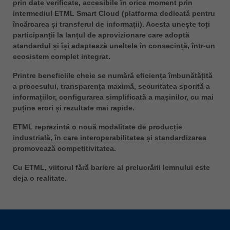
prin date verificate, accesibile în orice moment prin
intermediul ETML Smart Cloud (platforma dedicată pentru
încărcarea și transferul de informații). Acesta unește toți
participanții la lanțul de aprovizionare care adoptă
standardul și își adaptează uneltele în consecință, într-un
ecosistem complet integrat.
Printre beneficiile cheie se numără eficiența îmbunătățită
a procesului, transparența maximă, securitatea sporită a
informațiilor, configurarea simplificată a mașinilor, cu mai
puține erori și rezultate mai rapide.
ETML reprezintă o nouă modalitate de producție
industrială, în care interoperabilitatea și standardizarea
promovează competitivitatea.
Cu ETML, viitorul fără bariere al prelucrării lemnului este
deja o realitate.