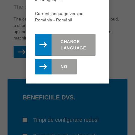
The platform for digital tool data
Current language version:
The central element of ETML is the ETML Smart Cloud,
România - Română
a shared platform where verified tool data can be
uploaded, managed and downloaded directly to the
machines.
CHANGE
LANGUAGE
CITESTE MAI MULT
NO
BENEFICIILE DVS.
Timpi de configurare reduși