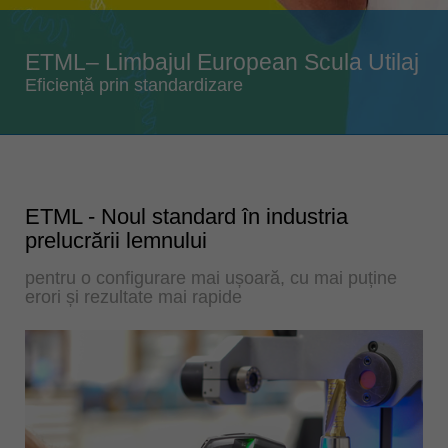
Singapore
english
ETML– Limbajul European Scula Utilaj
Slovenija
Eficiență prin standardizare
slovenski
Suomi
english
Taiwan
english
ETML - Noul standard în industria
prelucrării lemnului
Türkiye
türkçe
pentru o configurare mai ușoară, cu mai puține
erori și rezultate mai rapide
USA
english
Việt Nam
tiếng việt
中国
中文