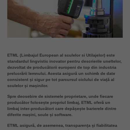
ประเทศไทย
ไทย
Україна
yкраїнська
ETML (Limbajul European al sculelor si Utilajelor) este
standardul lingvistic inovator pentru descrierile uneltelor,
dezvoltat de producătorii europeni de top din industria
prelucrării lemnului. Acesta asigură un schimb de date
consistent și sigur pe tot parcursul ciclului de viață al
sculelor și mașinilor.
Spre deosebire de sistemele proprietare, unde fiecare
producător folosește propriul limbaj, ETML oferă un
limbaj inter-producători care depășește barierele dintre
diferite mașini, scule și software.
ETML asigură, de asemenea, transparența și fiabilitatea